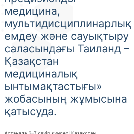
медицина,
мультидисциплинарлық
емдеу және сауықтыру
саласындағы Таиланд –
Қазақстан
медициналық
ынтымақтастығы»
жобасының жұмысына
қатысуда.
Астанада 6–7 сәуір күндері Қазақстан