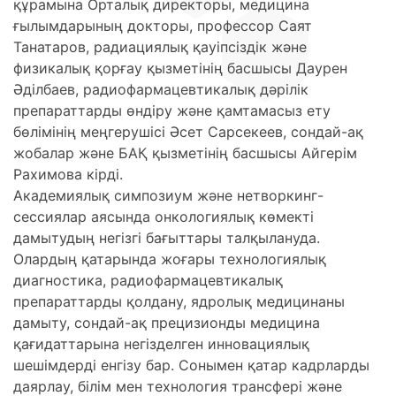
құрамына Орталық директоры, медицина
ғылымдарының докторы, профессор Саят
Танатаров, радиациялық қауіпсіздік және
физикалық қорғау қызметінің басшысы Даурен
Әділбаев, радиофармацевтикалық дәрілік
препараттарды өндіру және қамтамасыз ету
бөлімінің меңгерушісі Әсет Сарсекеев, сондай-ақ
жобалар және БАҚ қызметінің басшысы Айгерім
Рахимова кірді.
Академиялық симпозиум және нетворкинг-
сессиялар аясында онкологиялық көмекті
дамытудың негізгі бағыттары талқылануда.
Олардың қатарында жоғары технологиялық
диагностика, радиофармацевтикалық
препараттарды қолдану, ядролық медицинаны
дамыту, сондай-ақ прецизионды медицина
қағидаттарына негізделген инновациялық
шешімдерді енгізу бар. Сонымен қатар кадрларды
даярлау, білім мен технология трансфері және