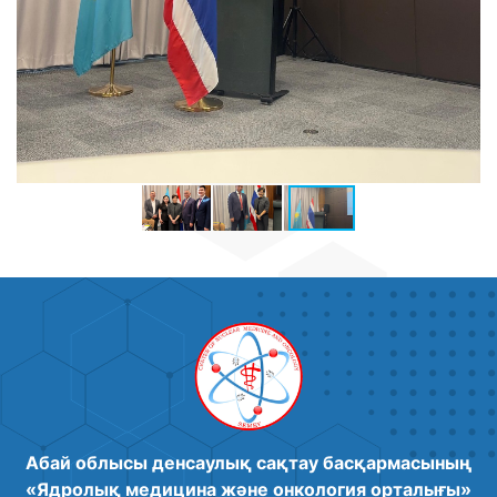
Абай облысы денсаулық сақтау басқармасының
«Ядролық медицина және онкология орталығы»