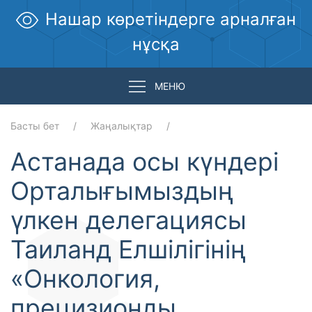
Нашар көретіндерге арналған
нұсқа
МЕНЮ
Басты бет
Жаңалықтар
Астанада осы күндері
Орталығымыздың
үлкен делегациясы
Таиланд Елшілігінің
«Онкология,
прецизионды