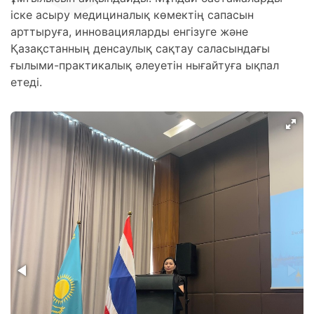
іске асыру медициналық көмектің сапасын
арттыруға, инновацияларды енгізуге және
Қазақстанның денсаулық сақтау саласындағы
ғылыми-практикалық әлеуетін нығайтуға ықпал
етеді.