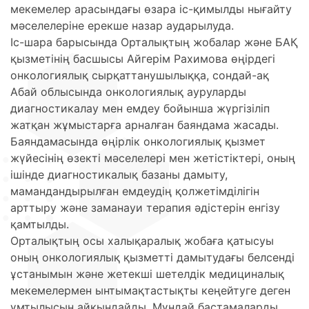
мекемелер арасындағы өзара іс-қимылды нығайту
мәселелеріне ерекше назар аударылуда.
Іс-шара барысында Орталықтың жобалар және БАҚ
қызметінің басшысы Айгерім Рахимова өңірдегі
онкологиялық сырқаттанушылыққа, сондай-ақ
Абай облысында онкологиялық ауруларды
диагностикалау мен емдеу бойынша жүргізіліп
жатқан жұмыстарға арналған баяндама жасады.
Баяндамасында өңірлік онкологиялық қызмет
жүйесінің өзекті мәселелері мен жетістіктері, оның
ішінде диагностикалық базаны дамыту,
мамандандырылған емдеудің қолжетімділігін
арттыру және заманауи терапия әдістерін енгізу
қамтылды.
Орталықтың осы халықаралық жобаға қатысуы
оның онкологиялық қызметті дамытудағы белсенді
ұстанымын және жетекші шетелдік медициналық
мекемелермен ынтымақтастықты кеңейтуге деген
ұмтылысын айқындайды. Мұндай бастамаларды