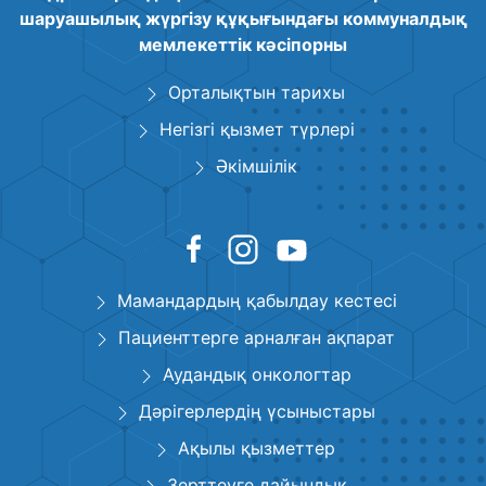
шаруашылық жүргізу құқығындағы коммуналдық
мемлекеттік кәсіпорны
Орталықтын тарихы
Негізгі қызмет түрлері
Әкімшілік
Мамандардың қабылдау кестесі
Пациенттерге арналған ақпарат
Аудандық онкологтар
Дәрігерлердің үсыныстары
Ақылы қызметтер
Зерттеуге дайындық