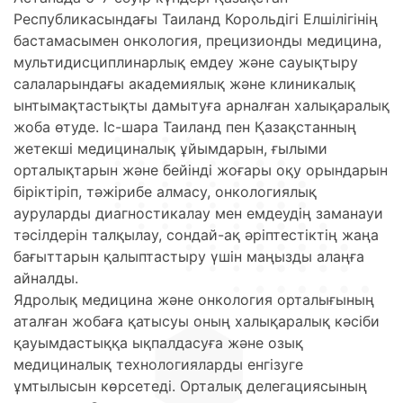
Республикасындағы Таиланд Корольдігі Елшілігінің
бастамасымен онкология, прецизионды медицина,
мультидисциплинарлық емдеу және сауықтыру
салаларындағы академиялық және клиникалық
ынтымақтастықты дамытуға арналған халықаралық
жоба өтуде. Іс-шара Таиланд пен Қазақстанның
жетекші медициналық ұйымдарын, ғылыми
орталықтарын және бейінді жоғары оқу орындарын
біріктіріп, тәжірибе алмасу, онкологиялық
ауруларды диагностикалау мен емдеудің заманауи
тәсілдерін талқылау, сондай-ақ әріптестіктің жаңа
бағыттарын қалыптастыру үшін маңызды алаңға
айналды.
Ядролық медицина және онкология орталығының
аталған жобаға қатысуы оның халықаралық кәсіби
қауымдастыққа ықпалдасуға және озық
медициналық технологияларды енгізуге
ұмтылысын көрсетеді. Орталық делегациясының