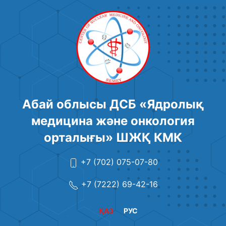
Абай облысы ДСБ «Ядролық
медицина және онкология
орталығы» ШЖҚ КМК
+7 (702) 075-07-80
+7 (7222) 69-42-16
ҚАЗ
РУС