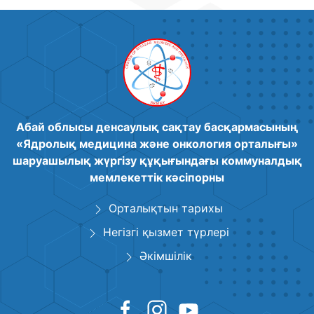
Абай облысы денсаулық сақтау басқармасының
«Ядролық медицина және онкология орталығы»
шаруашылық жүргізу құқығындағы коммуналдық
мемлекеттік кәсіпорны
Орталықтын тарихы
Негізгі қызмет түрлері
Әкімшілік