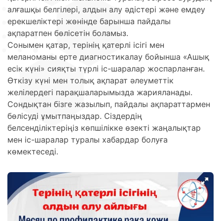
алғашқы белгілері, алдын алу әдістері және емдеу
ерекшеліктері жөнінде барынша пайдалы
ақпаратпен бөлісетін боламыз.
Сонымен қатар, терінің қатерлі ісігі мен
меланоманы ерте диагностикалау бойынша «Ашық
есік күні» сияқты түрлі іс-шаралар жоспарланған.
Өткізу күні мен толық ақпарат әлеуметтік
желілердегі парақшаларымызда жарияланады.
Сондықтан бізге жазылып, пайдалы ақпараттармен
бөлісуді ұмытпаңыздар. Сіздердің
белсенділіктеріңіз көпшілікке өзекті жаңалықтар
мен іс-шаралар туралы хабардар болуға
көмектеседі.