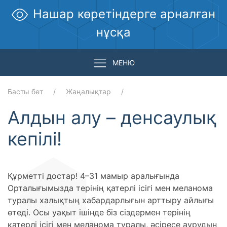
Нашар көретіндерге арналған
нұсқа
МЕНЮ
Басты бет
Жаңалықтар
Алдын алу – денсаулық
кепілі!
Құрметті достар! 4–31 мамыр аралығында
Орталығымызда терінің қатерлі ісігі мен меланома
туралы халықтың хабардарлығын арттыру айлығы
өтеді. Осы уақыт ішінде біз сіздермен терінің
қатерлі ісігі мен меланома туралы, әсіресе аурудың