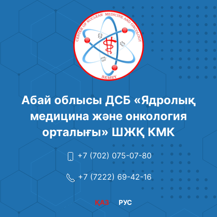
Абай облысы ДСБ «Ядролық
медицина және онкология
орталығы» ШЖҚ КМК
+7 (702) 075-07-80
+7 (7222) 69-42-16
ҚАЗ
РУС