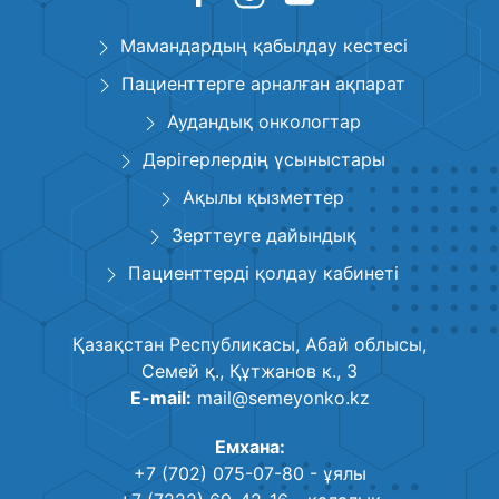
Мамандардың қабылдау кестесі
Пациенттерге арналған ақпарат
Аудандық онкологтар
Дәрігерлердің үсыныстары
Ақылы қызметтер
Зерттеуге дайындық
Пациенттерді қолдау кабинеті
Қазақстан Республикасы, Абай облысы,
Семей қ., Құтжанов к., 3
E-mail:
mail@semeyonko.kz
Емхана:
+7 (702) 075-07-80
- ұялы