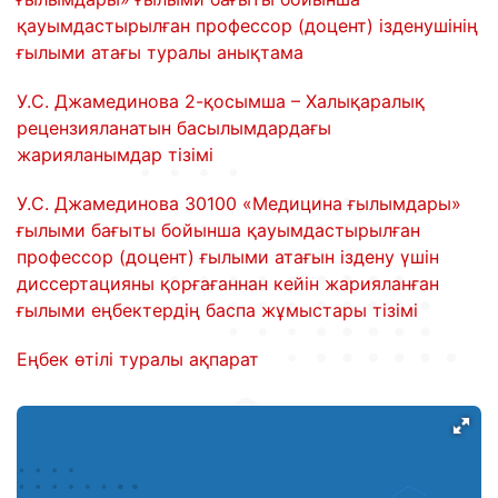
қауымдастырылған профессор (доцент) ізденушінің
ғылыми атағы туралы анықтама
У.С. Джамединова 2-қосымша – Халықаралық
рецензияланатын басылымдардағы
жарияланымдар тізімі
У.С. Джамединова 30100 «Медицина ғылымдары»
ғылыми бағыты бойынша қауымдастырылған
профессор (доцент) ғылыми атағын іздену үшін
диссертацияны қорғағаннан кейін жарияланған
ғылыми еңбектердің баспа жұмыстары тізімі
Еңбек өтілі туралы ақпарат