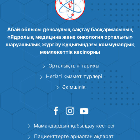
Абай облысы денсаулық сақтау басқармасының
«Ядролық медицина және онкология орталығы»
шаруашылық жүргізу құқығындағы коммуналдық
мемлекеттік кәсіпорны
Орталықтын тарихы
Негізгі қызмет түрлері
Әкімшілік
Мамандардың қабылдау кестесі
Пациенттерге арналған ақпарат