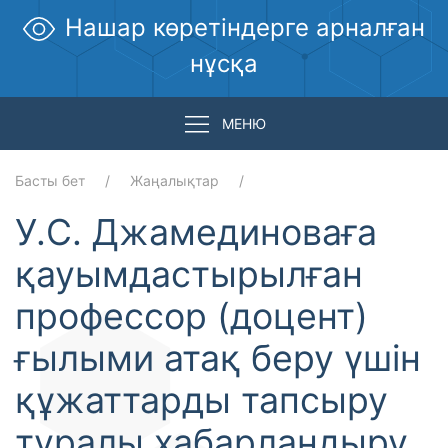
Нашар көретіндерге арналған
нұсқа
МЕНЮ
Басты бет
Жаңалықтар
У.С. Джамединоваға
қауымдастырылған
профессор (доцент)
ғылыми атақ беру үшін
құжаттарды тапсыру
туралы хабарландыру