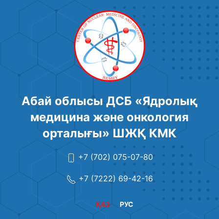
Абай облысы ДСБ «Ядролық
медицина және онкология
орталығы» ШЖҚ КМК
+7 (702) 075-07-80
+7 (7222) 69-42-16
ҚАЗ
РУС