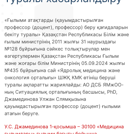
«Ғылыми атақтарды (қауымдастырылған
профессор (доцент), профессор) беру қағидаларын
бекіту туралы» Қазақстан Республикасы Білім және
ғылым министрінің 2011 жылғы 31 наурыздағы
№128 бұйрығына сәйкес толықтырулар мен
өзгертулермен Қазақстан Республикасы Ғылым
және жоғары білім Министрінің 05.09.2024 жылғы
№435 бұйрығына сай «Ядролық медицина және
онкология орталығы» ШЖҚ КМК өтініш беруші
туралы ақпаратты жариялайды: АО ДСБ ЯМжОО-
ның Ситуациялық орталығының басшысы, PhD,
Джамединова Улжан Слямқызына
қауымдастырылған профессор (доцент) ғылыми
атағын беруге.
У.С. Джамединова 1-қосымша – 30100 «Медицина
ғылымдары» ғылыми бағыты бойынша