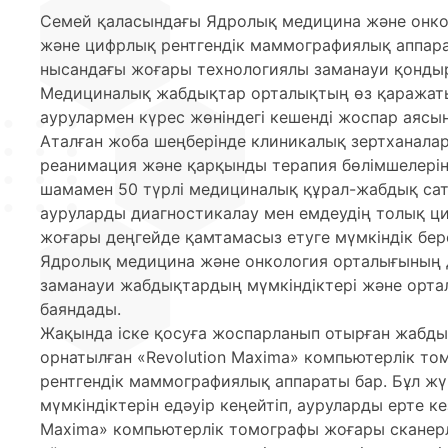
Семей қаласындағы Ядролық медицина және онко
және цифрлық рентгендік маммографиялық аппарат
нысандағы жоғары технологиялы заманауи қонд
Медициналық жабдықтар орталықтың өз қаражаты
аурулармен күрес жөніндегі кешенді жоспар аясы
Аталған жоба шеңберінде клиникалық зертханаларғ
реанимация және қарқынды терапия бөлімшелерін
шамамен 50 түрлі медициналық құрал-жабдық сат
ауруларды диагностикалау мен емдеудің толық ц
жоғары деңгейде қамтамасыз етуге мүмкіндік бере
Ядролық медицина және онкология орталығының 
заманауи жабдықтардың мүмкіндіктері және орта
баяндады.
Жақында іске қосуға жоспарланып отырған жабды
орнатылған «Revolution Maxima» компьютерлік т
рентгендік маммографиялық аппараты бар. Бұл жү
мүмкіндіктерін едәуір кеңейтіп, ауруларды ерте ке
Maxima» компьютерлік томографы жоғары сканер