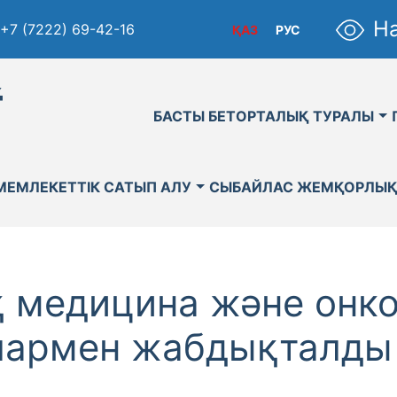
На
+7 (7222) 69-42-16
ҚАЗ
РУС
қ
БАСТЫ БЕТ
ОРТАЛЫҚ ТУРАЛЫ
МЕМЛЕКЕТТІК САТЫП АЛУ
СЫБАЙЛАС ЖЕМҚОРЛЫ
 медицина және онк
лармен жабдықталды