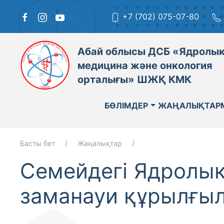
+7 (702) 075-07-80
Абай облысы ДСБ «Ядролы
медицина және онкология
орталығы» ШЖҚ КМК
БӨЛІМДЕР
ЖАҢАЛЫҚТАР
Басты бет
Жаңалықтар
Семейдегі Ядролық
заманауи құрылғы