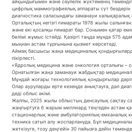
айқындығымен және сәулелік жүктеменің төменді
цифрлық маммографиялық аппараты сүт бездерін 
диагностика саласындағы заманауи халықаралық с
Орталықтың негізгі ғимараты 1978 жылы салынған
және екі қосалқы ғимарат бар. Сонымен қатар ем
бөлімі жұмыс істейді. Қазіргі таңда мұнда 575 ад
мыңнан астам тұрғынына қызмет көрсетеді.
Аймақ басшысы жаңа медициналық қондырғылард
пікірлесті.
«Ядролық медицина және онкология орталығы – об
Орнатылған жаңа заманауи жабдықтар медициналы
Мұндай жоғары технологиялық қондырғылар дәріге
Олар ауруларды ерте кезеңде анықтауға, дәл диаг
деді облыс әкімі.
Жалпы, 2025 жылы облыстың денсаулық сақтау с
жаңғыртуға 6 жарым миллиард теңгеден астам қа
стационарлық және амбулаториялық-емханалық к
техника сатып алу жоспарлануда. Бұл медициналы
жеткізуге, тозу деңгейін 30 пайызға дейін төменде