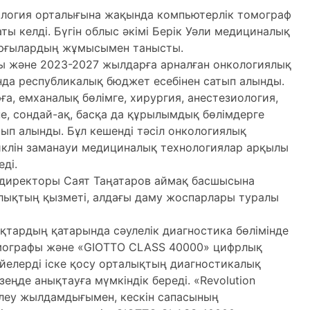
логия орталығына жақында компьютерлік томограф
ы келді. Бүгін облыс әкімі Берік Уәли медициналық
ырғылардың жұмысымен танысты.
 және 2023-2027 жылдарға арналған онкологиялық
нда республикалық бюджет есебінен сатып алынды.
а, емханалық бөлімге, хирургия, анестезиология,
е, сондай-ақ, басқа да құрылымдық бөлімдерге
ып алынды. Бұл кешенді тәсіл онкологиялық
иклін заманауи медициналық технологиялар арқылы
ді.
директоры Саят Таңатаров аймақ басшысына
лықтың қызметі, алдағы даму жоспарлары туралы
қтардың қатарында сәулелік диагностика бөлімінде
омографы және «GIOTTO CLASS 40000» цифрлық
йелерді іске қосу орталықтың диагностикалық
зеңде анықтауға мүмкіндік береді. «Revolution
леу жылдамдығымен, кескін сапасының