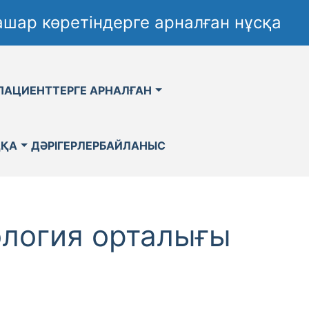
шар көретіндерге арналған нұсқа
ПАЦИЕНТТЕРГЕ АРНАЛҒАН
ҚҚА
ДӘРІГЕРЛЕР
БАЙЛАНЫС
ология орталығы