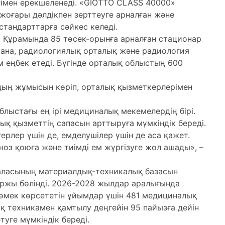
гімен ерекшеленеді. «GIOTTO CLASS 40000»
жоғары дәлдікпен зерттеуге арналған және
тандарттарға сәйкес келеді.
. Құрамында 85 төсек-орынға арналған стационар
хана, радиологиялық орталық және радиология
ам еңбек етеді. Бүгінде орталық облыстың 600
ың жұмысын көріп, орталық қызметкерлерімен
лыстағы ең ірі медициналық мекемелердің бірі.
қ қызметтің сапасын арттыруға мүмкіндік береді.
рлер үшін де, емделушілер үшін де аса қажет.
ноз қоюға және тиімді ем жүргізуге жол ашады», –
аласының материалдық-техникалық базасын
ржы бөлінді. 2026-2028 жылдар аралығында
өмек көрсететін ұйымдар үшін 481 медициналық
қ техникамен қамтылу деңгейін 95 пайызға дейін
туге мүмкіндік береді.