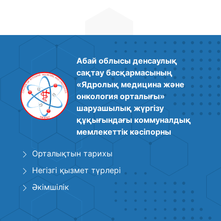
Абай облысы денсаулық
сақтау басқармасының
«Ядролық медицина және
онкология орталығы»
шаруашылық жүргізу
құқығындағы коммуналдық
мемлекеттік кәсіпорны
Орталықтын тарихы
Негізгі қызмет түрлері
Әкімшілік