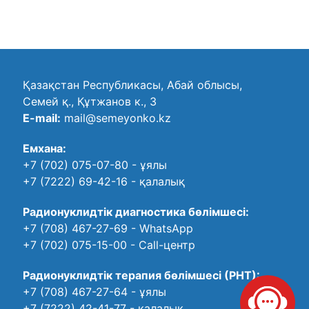
Қазақстан Республикасы, Абай облысы,
Семей қ., Құтжанов к., 3
E-mail:
mail@semeyonko.kz
Емхана:
+7 (702) 075-07-80
- ұялы
+7 (7222) 69-42-16
- қалалық
Радионуклидтік диагностика бөлімшесі:
+7 (708) 467-27-69
- WhatsApp
+7 (702) 075-15-00
- Call-центр
Радионуклидтік терапия бөлімшесі (РНТ):
+7 (708) 467-27-64
- ұялы
+7 (7222) 42-41-77
- қалалық