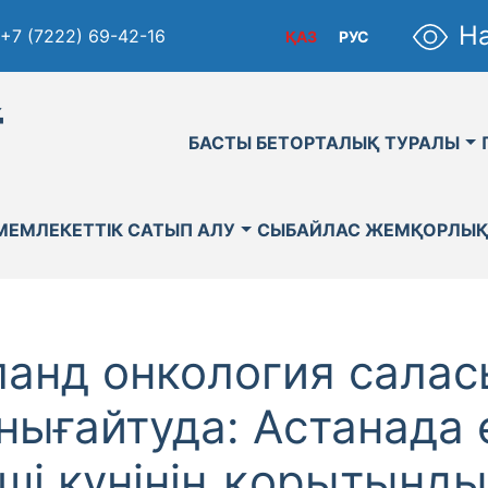
На
+7 (7222) 69-42-16
ҚАЗ
РУС
қ
БАСТЫ БЕТ
ОРТАЛЫҚ ТУРАЛЫ
МЕМЛЕКЕТТІК САТЫП АЛУ
СЫБАЙЛАС ЖЕМҚОРЛЫ
ланд онкология сала
ығайтуда: Астанада 
ші күнінің қорытынд