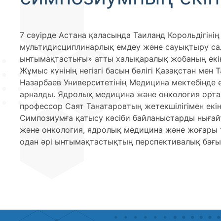
7 сәуірде Астана қаласында Таиланд Корольдігіні
мультидисциплинарлық емдеу және сауықтыру са
ынтымақтастығы» атты халықаралық жобаның екінш
Жұмыс күнінің негізгі басын бөлігі Қазақстан м
Назарбаев Университетінің Медицина мектебінде
арналды. Ядролық медицина және онкология ортал
профессор Саят Танатаровтың жетекшілігімен екін
Симпозиумға қатысу кәсіби байланыстарды нығайт
және онкология, ядролық медицина және жоғары
одан әрі ынтымақтастықтың перспективалық бағыт