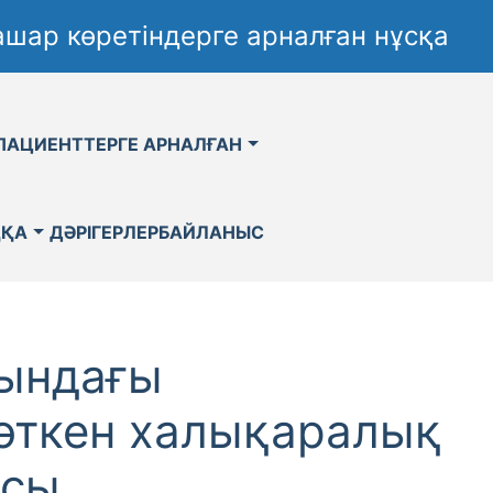
шар көретіндерге арналған нұсқа
ПАЦИЕНТТЕРГЕ АРНАЛҒАН
ҚҚА
ДӘРІГЕРЛЕР
БАЙЛАНЫС
сындағы
өткен халықаралық
ысы