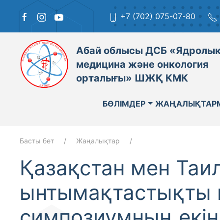
+7 (702) 075-07-80
Абай облысы ДСБ «Ядролы
медицина және онкология
орталығы» ШЖҚ КМК
БӨЛІМДЕР
ЖАҢАЛЫҚТАР
Басты бет
Жаңалықтар
Қазақстан мен Таи
ынтымақтастықты н
симпозиумның екін