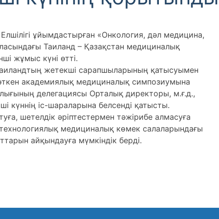
ң Елшілігі ұйымдастырған «Онкология, дәл медицина,
ласындағы Таиланд – Қазақстан медициналық
і жұмыс күні өтті.
ен Таиландтың жетекші сарапшыларының қатысуымен
 өткен академиялық медициналық симпозиумына
ығының делегациясы Орталық директоры, м.ғ.д.,
ші күннің іс-шараларына белсенді қатысты.
уға, шетелдік әріптестермен тәжірибе алмасуға
 технологиялық медициналық көмек салаларындағы
тарын айқындауға мүмкіндік берді.