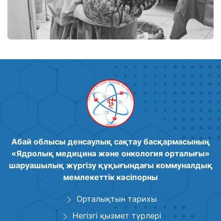
Абай облысы денсаулық сақтау басқармасының
«Ядролық медицина және онкология орталығы»
шаруашылық жүргізу құқығындағы коммуналдық
мемлекеттік кәсіпорны
Орталықтын тарихы
Негізгі қызмет түрлері