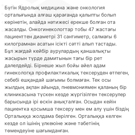
Бүгін Ядролық медицина және онкология
орталығында алғаш қарағанда қалыпты болып
көрінетін, алайда нәтижесі ерекше болған ота
жасалды. Онкогинекологтар тобы 47 жастағы
пациенттен диаметрі 31 сантиметр, салмағы 6
килограмнан асатын ісікті сәтті алып тастады.
Бұл жағдай кейбір аурулардың қаншалықты
жасырын түрде дамитынын тағы бір рет
дәлелдейді. Бірнеше жыл бойы әйел адам
гинекологқа профилактикалық тексеруден өтпеген,
себебі ешқандай шағымы болмаған. Тек осы
жылдың ақпан айында, пневмониямен қаланың бір
клиникасына түскен кезде жүргізілген тексерулер
барысында ірі өскін анықталған. Осыдан кейін
пациентка қосымша тексеру мен ем алу үшін біздің
Орталыққа жолдама берілген. Орталыққа келген
кезде ол ішінің үлкеюіне және тәбетінің
төмендеуіне шағымданған.