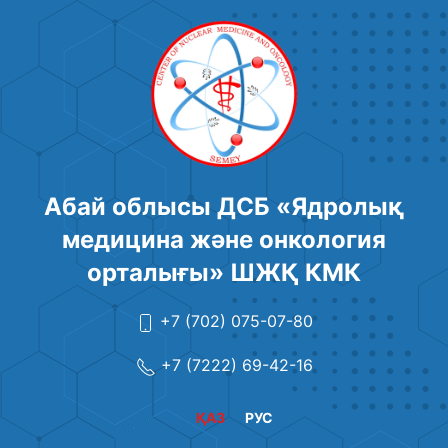
Абай облысы ДСБ «Ядролық
медицина және онкология
орталығы» ШЖҚ КМК
+7 (702) 075-07-80
+7 (7222) 69-42-16
ҚАЗ
РУС