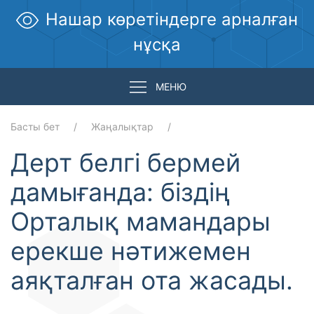
Нашар көретіндерге арналған
нұсқа
МЕНЮ
Басты бет
Жаңалықтар
Дерт белгі бермей
дамығанда: біздің
Орталық мамандары
ерекше нәтижемен
аяқталған ота жасады.