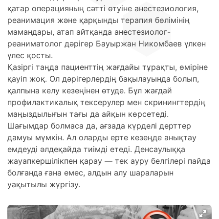
қатар операцияның сәтті өтуіне анестезиология,
реанимация және қарқынды терапия бөлімінің
мамандары, атап айтқанда анестезиолог-
реаниматолог дәрігер Бауыржан Никомбаев үлкен
үлес қосты.
Қазіргі таңда пациенттің жағдайы тұрақты, өміріне
қауіп жоқ. Ол дәрігерлердің бақылауында болып,
қалпына келу кезеңінен өтуде. Бұл жағдай
профилактикалық тексерулер мен скринингтердің
маңыздылығын тағы да айқын көрсетеді.
Шағымдар болмаса да, ағзада күрделі дерттер
дамуы мүмкін. Ал оларды ерте кезеңде анықтау
емдеуді әлдеқайда тиімді етеді. Денсаулыққа
жауапкершілікпен қарау — тек ауру белгілері пайда
болғанда ғана емес, алдын алу шараларын
уақытылы жүргізу.