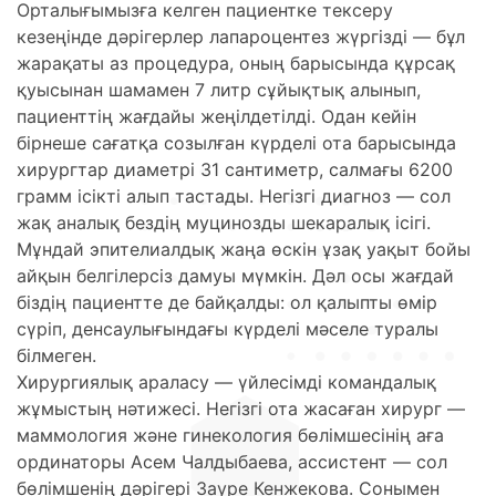
Орталығымызға келген пациентке тексеру
кезеңінде дәрігерлер лапароцентез жүргізді — бұл
жарақаты аз процедура, оның барысында құрсақ
қуысынан шамамен 7 литр сұйықтық алынып,
пациенттің жағдайы жеңілдетілді. Одан кейін
бірнеше сағатқа созылған күрделі ота барысында
хирургтар диаметрі 31 сантиметр, салмағы 6200
грамм ісікті алып тастады. Негізгі диагноз — сол
жақ аналық бездің муцинозды шекаралық ісігі.
Мұндай эпителиалдық жаңа өскін ұзақ уақыт бойы
айқын белгілерсіз дамуы мүмкін. Дәл осы жағдай
біздің пациентте де байқалды: ол қалыпты өмір
сүріп, денсаулығындағы күрделі мәселе туралы
білмеген.
Хирургиялық араласу — үйлесімді командалық
жұмыстың нәтижесі. Негізгі ота жасаған хирург —
маммология және гинекология бөлімшесінің аға
ординаторы Асем Чалдыбаева, ассистент — сол
бөлімшенің дәрігері Зауре Кенжекова. Сонымен