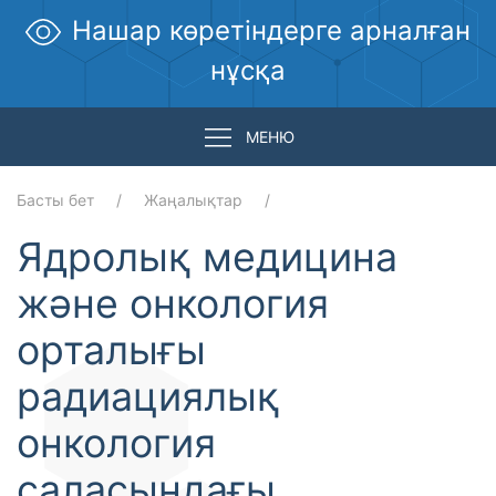
Нашар көретіндерге арналған
нұсқа
МЕНЮ
Басты бет
Жаңалықтар
Ядролық медицина
және онкология
орталығы
радиациялық
онкология
саласындағы