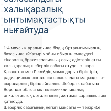
халықаралық
ынтымақтастықты
нығайтуда
1-4 маусым аралығында біздің Орталығымыздың
базасында «Жатыр мойны обырын емдеудегі
тінаралық брахитерапияның озық әдістері» атты
халықаралық шеберлік сабағы өтуде. Іс-шара
Қазақстан мен Ресейдің мамандарын біріктіріп,
радиациялық онкология саласындағы маңызды іс-
шаралардың біріне айналды. Шеберлік сабағына
Воронеж облыстық ғылыми-клиникалық
онкологиялық орталығының жетекші сарапшылары
қатысуда.
Шеберлік сабағының негізгі мақсаты — тәжірибе