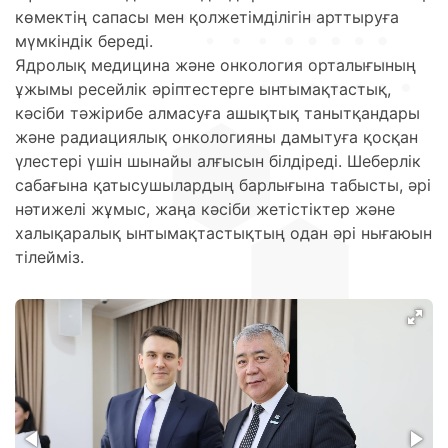
көмектің сапасы мен қолжетімділігін арттыруға
мүмкіндік береді.
Ядролық медицина және онкология орталығының
ұжымы ресейлік әріптестерге ынтымақтастық,
кәсіби тәжірибе алмасуға ашықтық танытқандары
және радиациялық онкологияны дамытуға қосқан
үлестері үшін шынайы алғысын білдіреді. Шеберлік
сабағына қатысушылардың барлығына табысты, әрі
нәтижелі жұмыс, жаңа кәсіби жетістіктер және
халықаралық ынтымақтастықтың одан әрі нығаюын
тілейміз.