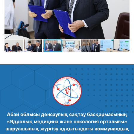
Абай облысы денсаулық сақтау басқармасының
«Ядролық медицина және онкология орталығы»
шаруашылық жүргізу құқығындағы коммуналдық