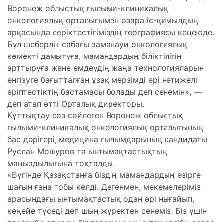
Воронеж облыстық ғылыми-клиникалық
онкологиялық орталығымен өзара іс-қимылдың
арқасында серіктестігіміздің географиясы кеңеюде.
Бұл шеберлік сабағы заманауи онкологиялық
көмекті дамытуға, мамандардың біліктілігін
арттыруға және емдеудің жаңа технологияларын
енгізуге бағытталған ұзақ мерзімді әрі нәтижелі
әріптестіктің бастамасы болады деп сенемін», —
деп атап өтті Орталық директоры.
Құттықтау сөз сөйлеген Воронеж облыстық
ғылыми-клиникалық онкологиялық орталығының
бас дәрігері, медицина ғылымдарының кандидаты
Руслан Мошуров та ынтымақтастықтың
маңыздылығына тоқталды.
«Бүгінде Қазақстанға біздің мамандардың әзірге
шағын ғана тобы келді. Дегенмен, мекемелеріміз
арасындағы ынтымақтастық одан әрі нығайып,
кеңейе түседі деп шын жүректен сенеміз. Біз үшін