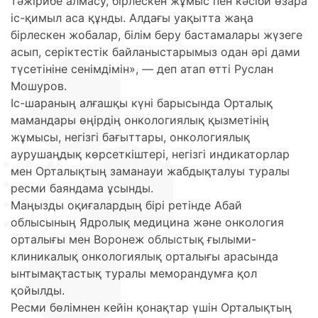
тәжірибе алмасу, бірлескен жұмыс пен кәсіби өзара
іс-қимыл аса құнды. Алдағы уақытта жаңа
бірлескен жобалар, білім беру бастамалары жүзеге
асып, серіктестік байланыстарымыз одан әрі дами
түсетініне сенімдімін», — деп атап өтті Руслан
Мошуров.
Іс-шараның алғашқы күні барысында Орталық
мамандары өңірдің онкологиялық қызметінің
жұмысы, негізгі бағыттары, онкологиялық
аурушаңдық көрсеткіштері, негізгі индикаторлар
мен Орталықтың заманауи жабдықталуы туралы
ресми баяндама ұсынды.
Маңызды оқиғалардың бірі ретінде Абай
облысының Ядролық медицина және онкология
орталығы мен Воронеж облыстық ғылыми-
клиникалық онкологиялық орталығы арасында
ынтымақтастық туралы меморандумға қол
қойылды.
Ресми бөлімнен кейін қонақтар үшін Орталықтың