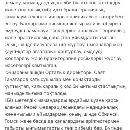
алмасу, мамандардың кәсіби біліктілігін жетілдіру
және тінаралық гибридті брахитерапияның
заманауи технологияларын клиникалық тәжірибеге
енгізу. Бағдарлама аясында жатыр мойны обырын
емдеудің заманауи тәсілдеріне арналған теориялық
және практикалық сабақтар ұйымдастырылған.
Оның ішінде визуализация жүргізу, нысаналар мен
қауіп-қатер ағзаларын контурлау, емдеуді
жоспарлау және брахитерапия рәсімдерін жүргізу
мәселелері қамтылған.
Іс-шараны ашқан Орталық директоры Саят
Танатаров қатысушылар мен қонақтарды
құттықтап, халықаралық кәсіби ынтымақтастықтың
маңыздылығына тоқталды.
«Біз шетелдік мамандарды әрдайым қуана қарсы
аламыз. Ресей Федерациясындағы медициналық
және ғылыми ұйымдармен, оның ішінде Обнинск,
Томск және басқа да қалалардағы әріптестермен
табысты ынтымақтастық тәжірибеміз бар. Бүгінде