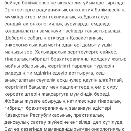
бейінді бөлімшелеріне экскурсия ұйымдастырылды.
Әріптестерге радиациялық онкология бөлімшесінің
мүмкіндіктері мен техникалық жабдықталуы,
сондай-ақ онкологиялық ауруларды емдеуде
қолданылатын заманауи тәсілдер таныстырылды.
Шеберлік сабағын өткізудің Қазақстанның
онкологиялық қызметін одан әрі дамыту үшін
маңызы зор. Халықаралық зерттеулерге сәйкес,
тінаралық гибридті брахитерапияны қолдану жатыр
мойны обырының жергілікті таралған түрлерін
емдеудің тиімділігін едәуір арттыруға, кеш
анықталатын сәулелік асқынулар қаупін ұлғайтпай,
жергілікті бақылау мен пациенттердің өмір сүру
көрсеткіштерін жақсартуға мүмкіндік береді.
Жобаны жүзеге асырудың нәтижесінде тінаралық
гибридті брахитерапияның заманауи әдістері
Қазақстан Республикасының практикалық
денсаулық сақтау жүйесіне енгізіледі деп күтілуде.
Бұл өз кезегінде мамандандырылған онкологиялық