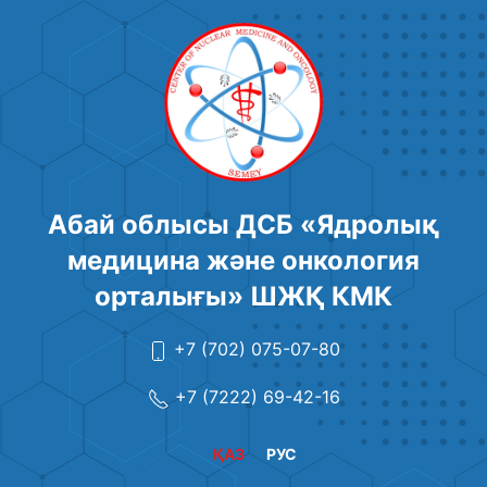
Абай облысы ДСБ «Ядролық
медицина және онкология
орталығы» ШЖҚ КМК
+7 (702) 075-07-80
+7 (7222) 69-42-16
ҚАЗ
РУС