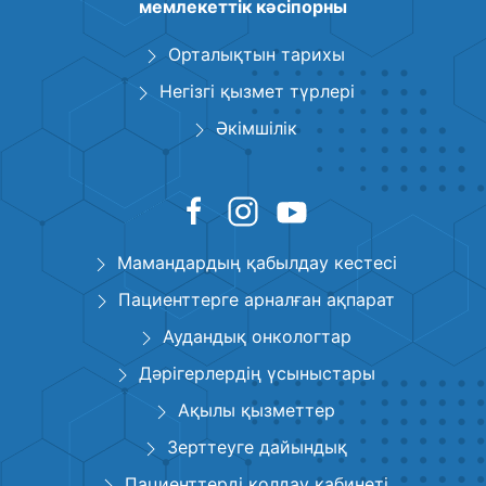
мемлекеттік кәсіпорны
Орталықтын тарихы
Негізгі қызмет түрлері
Әкімшілік
Мамандардың қабылдау кестесі
Пациенттерге арналған ақпарат
Аудандық онкологтар
Дәрігерлердің үсыныстары
Ақылы қызметтер
Зерттеуге дайындық
Пациенттерді қолдау кабинеті