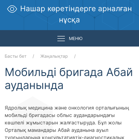
Нашар көретіндерге арналған
нұсқа
МЕНЮ
Басты бет
Жаңалықтар
Мобильді бригада Абай
ауданында
Ядролық медицина және онкология орталығының
мобильді бригадасы облыс аудандарындағы
көшпелі жұмыстарын жалғастыруда. Бұл жолы
Орталық мамандары Абай ауданына ауыл
тұрғындарына консультативтік-диагностикалық