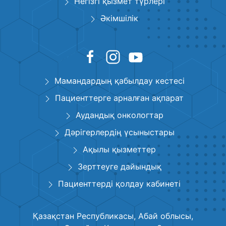
Негізгі қызмет түрлері
Әкімшілік
Мамандардың қабылдау кестесі
Пациенттерге арналған ақпарат
Аудандық онкологтар
Дәрігерлердің үсыныстары
Ақылы қызметтер
Зерттеуге дайындық
Пациенттерді қолдау кабинеті
Қазақстан Республикасы, Абай облысы,