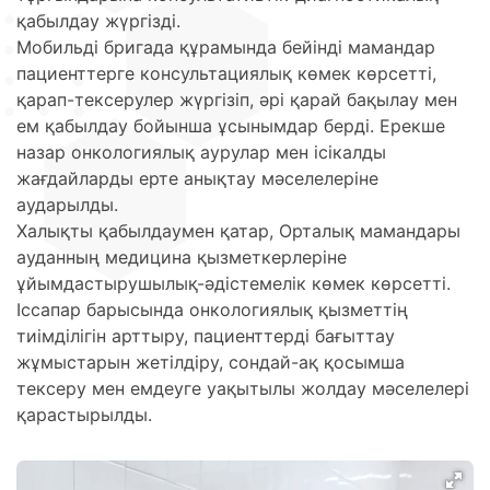
қабылдау жүргізді.
Мобильді бригада құрамында бейінді мамандар
пациенттерге консультациялық көмек көрсетті,
қарап-тексерулер жүргізіп, әрі қарай бақылау мен
ем қабылдау бойынша ұсынымдар берді. Ерекше
назар онкологиялық аурулар мен ісікалды
жағдайларды ерте анықтау мәселелеріне
аударылды.
Халықты қабылдаумен қатар, Орталық мамандары
ауданның медицина қызметкерлеріне
ұйымдастырушылық-әдістемелік көмек көрсетті.
Іссапар барысында онкологиялық қызметтің
тиімділігін арттыру, пациенттерді бағыттау
жұмыстарын жетілдіру, сондай-ақ қосымша
тексеру мен емдеуге уақытылы жолдау мәселелері
қарастырылды.