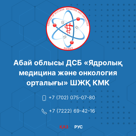
Абай облысы ДСБ «Ядролық
медицина және онкология
орталығы» ШЖҚ КМК
+7 (702) 075-07-80
+7 (7222) 69-42-16
ҚАЗ
РУС