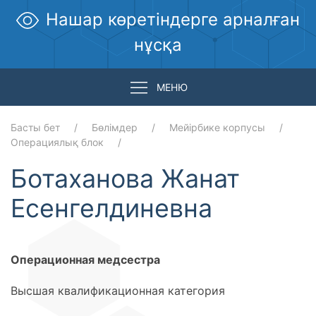
Нашар көретіндерге арналған
нұсқа
МЕНЮ
Басты бет
Бөлімдер
Мейірбике корпусы
Операциялық блок
Ботаханова Жанат
Есенгелдиневна
Операционная медсестра
Высшая квалификационная категория