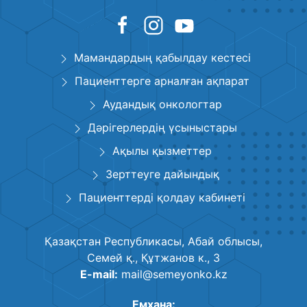
Мамандардың қабылдау кестесі
Пациенттерге арналған ақпарат
Аудандық онкологтар
Дәрігерлердің үсыныстары
Ақылы қызметтер
Зерттеуге дайындық
Пациенттерді қолдау кабинеті
Қазақстан Республикасы, Абай облысы,
Семей қ., Құтжанов к., 3
E-mail:
mail@semeyonko.kz
Емхана: