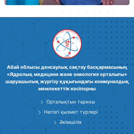
Абай облысы денсаулық сақтау басқармасының
«Ядролық медицина және онкология орталығы»
шаруашылық жүргізу құқығындағы коммуналдық
мемлекеттік кәсіпорны
Орталықтын тарихы
Негізгі қызмет түрлері
Әкімшілік