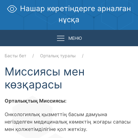
Нашар көретіндерге арналған
нұсқа
МЕНЮ
Басты бет
Орталық туралы
Миссиясы мен
көзқарасы
Орталықтың Миссиясы:
Онкологиялық қызметтің басым дамуына
негізделген медициналық көмектің жоғары сапасы
мен қолжетімділігіне қол жеткізу.