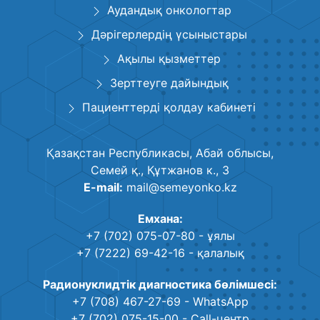
Аудандық онкологтар
Дәрігерлердің үсыныстары
Ақылы қызметтер
Зерттеуге дайындық
Пациенттерді қолдау кабинеті
Қазақстан Республикасы, Абай облысы,
Семей қ., Құтжанов к., 3
E-mail:
mail@semeyonko.kz
Емхана:
+7 (702) 075-07-80
- ұялы
+7 (7222) 69-42-16
- қалалық
Радионуклидтік диагностика бөлімшесі:
+7 (708) 467-27-69
- WhatsApp
+7 (702) 075-15-00
- Call-центр