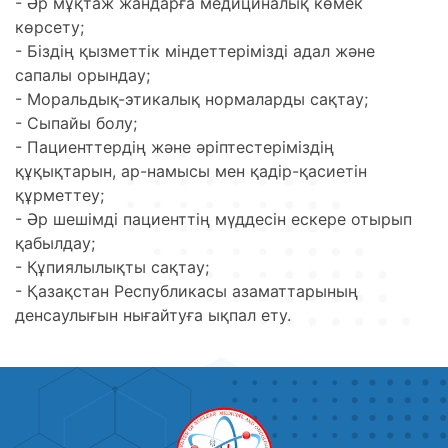
- Әр мұқтаж жандарға медициналық көмек
көрсету;
- Біздің қызметтік міндеттерімізді адал және
сапалы орындау;
- Моральдық-этикалық нормаларды сақтау;
- Сыпайы болу;
- Пациенттердің және әріптестеріміздің
құқықтарын, ар-намысы мен қадір-қасиетін
құрметтеу;
- Әр шешімді пациенттің мүддесін ескере отырып
қабылдау;
- Құпиялылықты сақтау;
- Қазақстан Республикасы азаматтарының
денсаулығын нығайтуға ықпал ету.