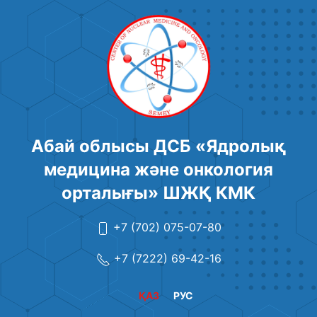
Абай облысы ДСБ «Ядролық
медицина және онкология
орталығы» ШЖҚ КМК
+7 (702) 075-07-80
+7 (7222) 69-42-16
ҚАЗ
РУС