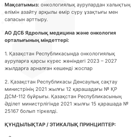
Мақсатымыз:
онкологиялық аурулардан халықтың
өлімін азайту арқылы өмір сүру ұзақтығы мен
сапасын арттыру.
АО ДСБ Ядролық медицина және онкология
орталығының міндеттері:
1. Қазақстан Республикасында онкологиялық
ауруларға қарсы күрес жөніндегі 2023 – 2027
жылдарға арналған кешенді жоспар
2. Қазақстан Республикасы Денсаулық сақтау
министрінің 2021 жылғы 12 қарашадағы № ҚР
ДСМ-112 бұйрығы. Қазақстан Республикасының
Әділет министрлігінде 2021 жылғы 15 қарашада №
25167 болып тіркелді.
ҚҰНДЫЛЫҚТАР / ЭТИКАЛЫҚ ПРИНЦИПТЕР: