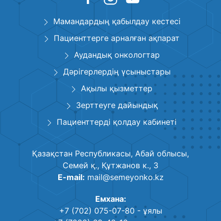
Мамандардың қабылдау кестесі
Пациенттерге арналған ақпарат
Аудандық онкологтар
Дәрігерлердің үсыныстары
Ақылы қызметтер
Зерттеуге дайындық
Пациенттерді қолдау кабинеті
Қазақстан Республикасы, Абай облысы,
Семей қ., Құтжанов к., 3
E-mail:
mail@semeyonko.kz
Емхана:
+7 (702) 075-07-80
- ұялы