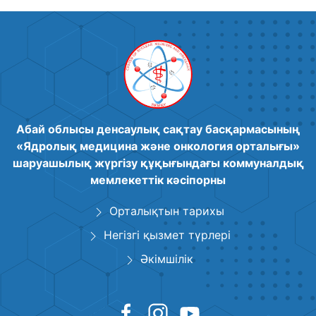
Абай облысы денсаулық сақтау басқармасының
«Ядролық медицина және онкология орталығы»
шаруашылық жүргізу құқығындағы коммуналдық
мемлекеттік кәсіпорны
Орталықтын тарихы
Негізгі қызмет түрлері
Әкімшілік