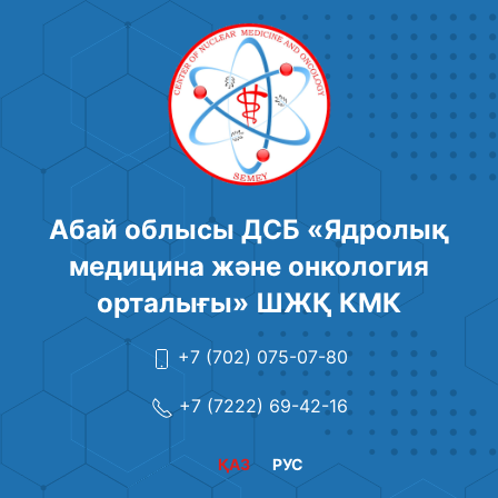
Абай облысы ДСБ «Ядролық
медицина және онкология
орталығы» ШЖҚ КМК
+7 (702) 075-07-80
+7 (7222) 69-42-16
ҚАЗ
РУС