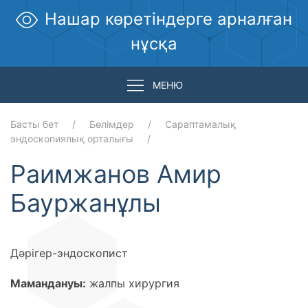
Нашар көретіндерге арналған
нұсқа
МЕНЮ
Басты бет
Бөлімдер
Сараптамалық
эндоскопиялық орталығы
Раимжанов Амир
Бауржанұлы
Дәрігер-эндоскопист
Мамандануы:
жалпы хирургия