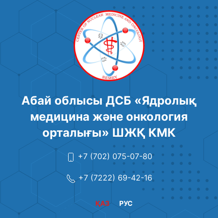
Абай облысы ДСБ «Ядролық
медицина және онкология
орталығы» ШЖҚ КМК
+7 (702) 075-07-80
+7 (7222) 69-42-16
ҚАЗ
РУС