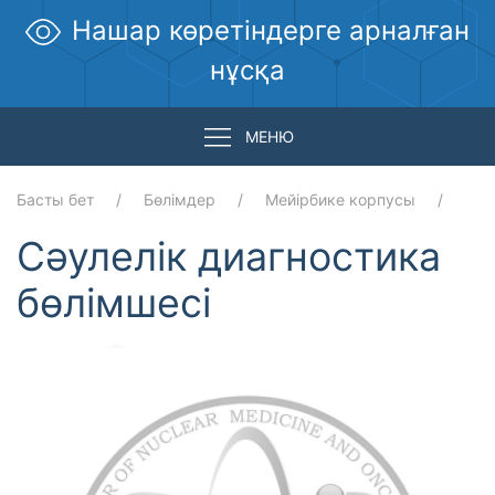
Нашар көретіндерге арналған
нұсқа
МЕНЮ
Басты бет
Бөлімдер
Мейірбике корпусы
Сәулелік диагностика
бөлімшесі