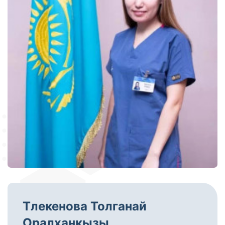
Тлекенова Толганай
Оралханкызы