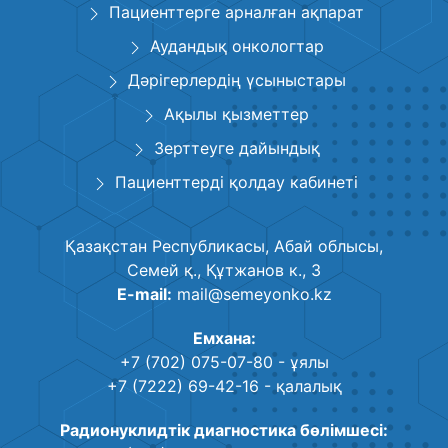
Пациенттерге арналған ақпарат
Аудандық онкологтар
Дәрігерлердің үсыныстары
Ақылы қызметтер
Зерттеуге дайындық
Пациенттерді қолдау кабинеті
Қазақстан Республикасы, Абай облысы,
Семей қ., Құтжанов к., 3
E-mail:
mail@semeyonko.kz
Емхана:
+7 (702) 075-07-80
- ұялы
+7 (7222) 69-42-16
- қалалық
Радионуклидтік диагностика бөлімшесі: