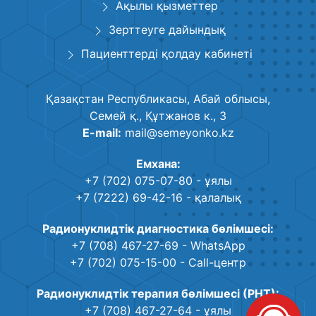
Ақылы қызметтер
Зерттеуге дайындық
Пациенттерді қолдау кабинеті
Қазақстан Республикасы, Абай облысы,
Семей қ., Құтжанов к., 3
E-mail:
mail@semeyonko.kz
Емхана:
+7 (702) 075-07-80
- ұялы
+7 (7222) 69-42-16
- қалалық
Радионуклидтік диагностика бөлімшесі:
+7 (708) 467-27-69
- WhatsApp
+7 (702) 075-15-00
- Call-центр
Радионуклидтік терапия бөлімшесі (РНТ):
+7 (708) 467-27-64
- ұялы