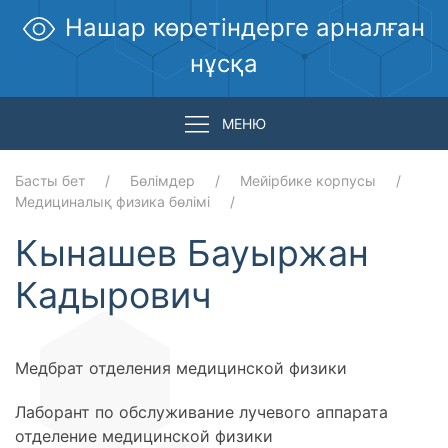
Нашар көретіндерге арналған
нұсқа
МЕНЮ
Басты бет
Бөлімдер
Мейірбике корпусы
Медициналық физика бөлімі
Кынашев Бауыржан
Кадырович
Медбрат отделения медицинской физики
Лаборант по обслуживание лучевого аппарата
отделение медицинской физики