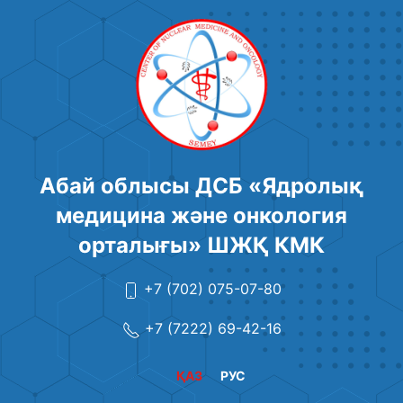
Абай облысы ДСБ «Ядролық
медицина және онкология
орталығы» ШЖҚ КМК
+7 (702) 075-07-80
+7 (7222) 69-42-16
ҚАЗ
РУС