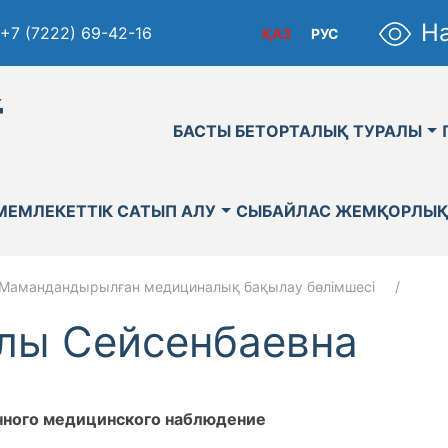
На
+7 (7222) 69-42-16
ҚАЗ
РУС
қ
БАСТЫ БЕТ
ОРТАЛЫҚ ТУРАЛЫ
МЕМЛЕКЕТТІК САТЫП АЛУ
СЫБАЙЛАС ЖЕМҚОРЛЫ
Мамандандырылған медициналық бақылау бөлімшесі
лы Сейсенбаевна
нного медицинского наблюдение