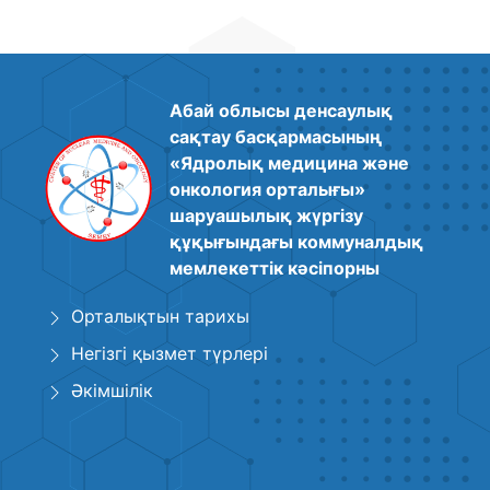
Абай облысы денсаулық
сақтау басқармасының
«Ядролық медицина және
онкология орталығы»
шаруашылық жүргізу
құқығындағы коммуналдық
мемлекеттік кәсіпорны
Орталықтын тарихы
Негізгі қызмет түрлері
Әкімшілік