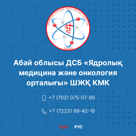
Абай облысы ДСБ «Ядролық
медицина және онкология
орталығы» ШЖҚ КМК
+7 (702) 075-07-80
+7 (7222) 69-42-16
ҚАЗ
РУС