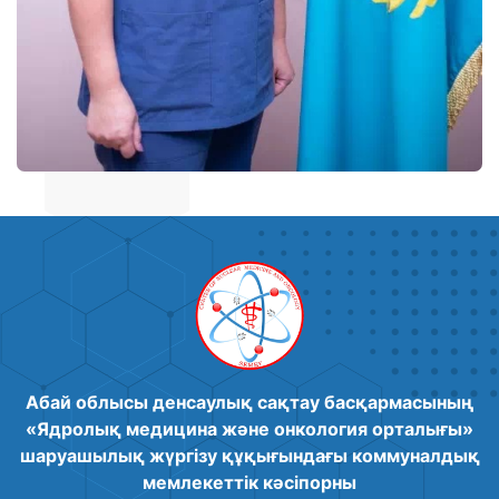
Абай облысы денсаулық сақтау басқармасының
«Ядролық медицина және онкология орталығы»
шаруашылық жүргізу құқығындағы коммуналдық
мемлекеттік кәсіпорны