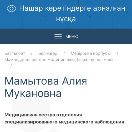
Нашар көретіндерге арналған
нұсқа
МЕНЮ
Басты бет
Бөлімдер
Мейірбике корпусы
Мамандандырылған медициналық бақылау бөлімшесі
Мамытова Алия
Мукановна
Медицинская сестра отделения
специализированного медицинского наблюдения