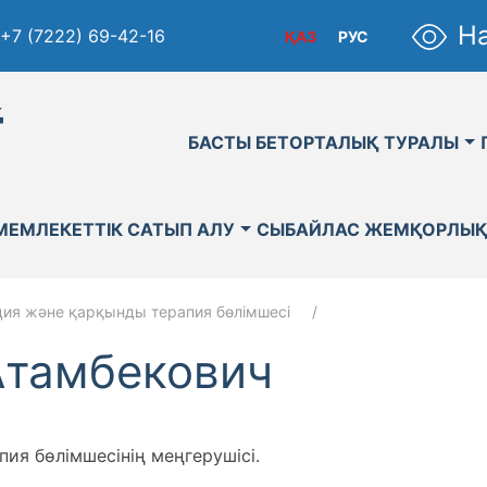
На
+7 (7222) 69-42-16
ҚАЗ
РУС
қ
БАСТЫ БЕТ
ОРТАЛЫҚ ТУРАЛЫ
МЕМЛЕКЕТТІК САТЫП АЛУ
СЫБАЙЛАС ЖЕМҚОРЛЫ
ция және қарқынды терапия бөлімшесі
Атамбекович
ия бөлімшесінің меңгерушісі.