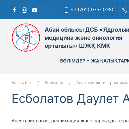
+7 (702) 075-07-80
Абай облысы ДСБ «Ядролы
медицина және онкология
орталығы» ШЖҚ КМК
БӨЛІМДЕР
ЖАҢАЛЫҚТАР
Басты бет
Бөлімдер
Анестезиология, реанима
Есболатов Даулет 
Анестезиология, реанимация және қарқынды терап