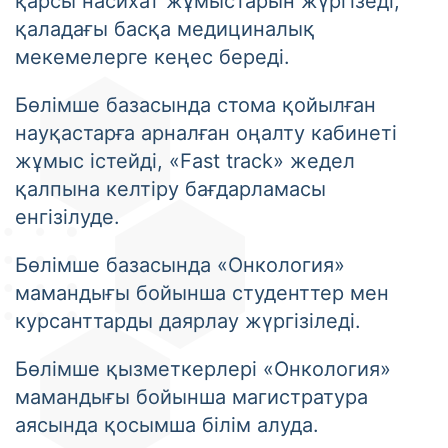
қарсы насихат жұмыстарын жүргізеді,
қаладағы басқа медициналық
мекемелерге кеңес береді.
Бөлімше базасында стома қойылған
науқастарға арналған оңалту кабинеті
жұмыс істейді, «Fast track» жедел
қалпына келтіру бағдарламасы
енгізілуде.
Бөлімше базасында «Онкология»
мамандығы бойынша студенттер мен
курсанттарды даярлау жүргізіледі.
Бөлімше қызметкерлері «Онкология»
мамандығы бойынша магистратура
аясында қосымша білім алуда.