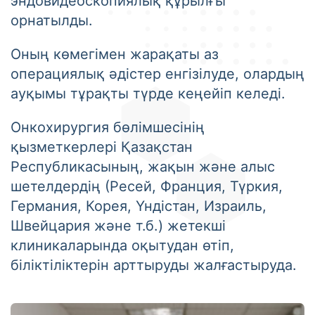
эндовидеоскопиялық құрылғы
орнатылды.
Оның көмегімен жарақаты аз
операциялық әдістер енгізілуде, олардың
ауқымы тұрақты түрде кеңейіп келеді.
Онкохирургия бөлімшесінің
қызметкерлері Қазақстан
Республикасының, жақын және алыс
шетелдердің (Ресей, Франция, Түркия,
Германия, Корея, Үндістан, Израиль,
Швейцария және т.б.) жетекші
клиникаларында оқытудан өтіп,
біліктіліктерін арттыруды жалғастыруда.