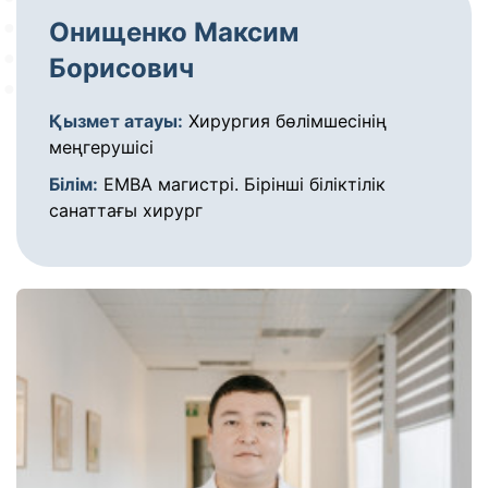
Онищенко Максим
Борисович
Қызмет атауы:
Хирургия бөлімшесінің
меңгерушісі
Білім:
ЕМВА магистрі. Бірінші біліктілік
санаттағы хирург