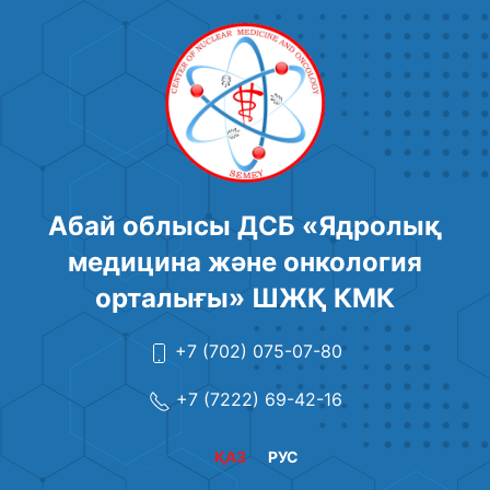
Абай облысы ДСБ «Ядролық
медицина және онкология
орталығы» ШЖҚ КМК
+7 (702) 075-07-80
+7 (7222) 69-42-16
ҚАЗ
РУС