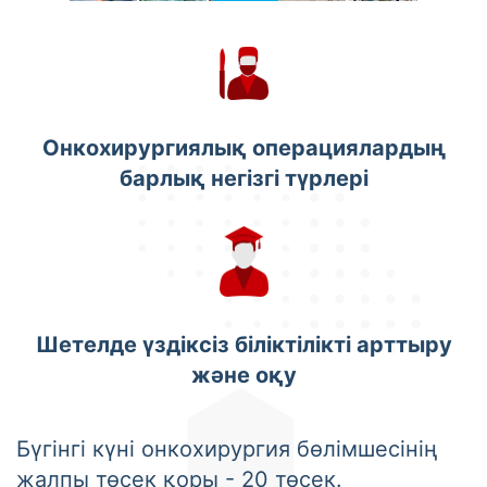
Онкохирургиялық операциялардың
барлық негізгі түрлері
Шетелде үздіксіз біліктілікті арттыру
және оқу
Бүгінгі күні онкохирургия бөлімшесінің
жалпы төсек қоры - 20 төсек.