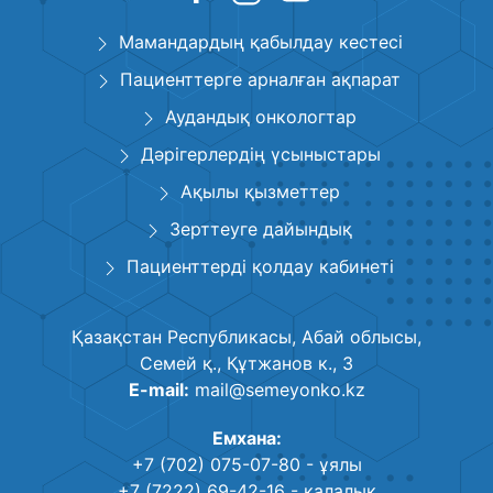
Мамандардың қабылдау кестесі
Пациенттерге арналған ақпарат
Аудандық онкологтар
Дәрігерлердің үсыныстары
Ақылы қызметтер
Зерттеуге дайындық
Пациенттерді қолдау кабинеті
Қазақстан Республикасы, Абай облысы,
Семей қ., Құтжанов к., 3
E-mail:
mail@semeyonko.kz
Емхана:
+7 (702) 075-07-80
- ұялы
+7 (7222) 69-42-16
- қалалық