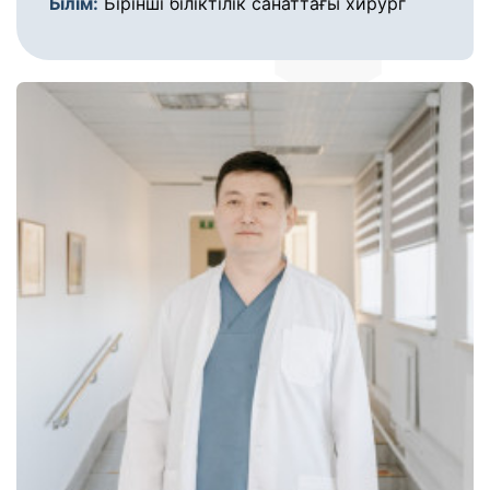
Білім:
Бірінші біліктілік санаттағы хирург