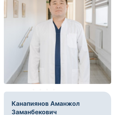
Канапиянов Аманжол
Заманбекович