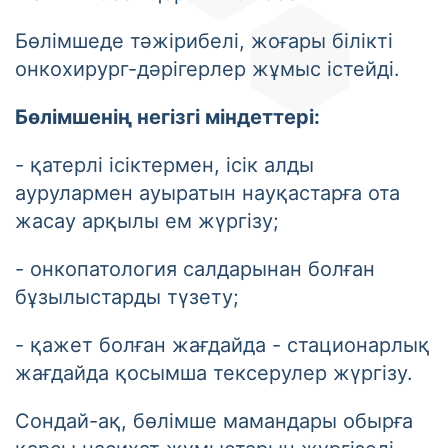
Бөлімшеде тәжірибелі, жоғары білікті
онкохирург-дәрігерлер жұмыс істейді.
Бөлімшенің негізгі міндеттері:
- қатерлі ісіктермен, ісік алды
аурулармен ауыратын науқастарға ота
жасау арқылы ем жүргізу;
- онкопатология салдарынан болған
бұзылыстарды түзету;
- қажет болған жағдайда - стационарлық
жағдайда қосымша тексерулер жүргізу.
Сондай-ақ, бөлімше мамандары обырға