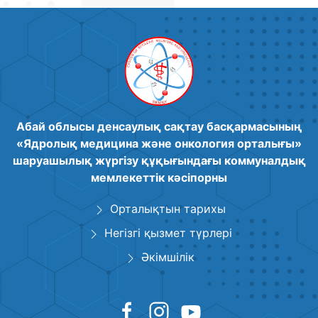
Абай облысы денсаулық сақтау басқармасының
«Ядролық медицина және онкология орталығы»
шаруашылық жүргізу құқығындағы коммуналдық
мемлекеттік кәсіпорны
Орталықтын тарихы
Негізгі қызмет түрлері
Әкімшілік