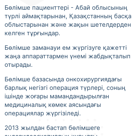
Бөлімше пациенттері - Абай облысының
түрлі аймақтарынан, Қазақстанның басқа
облыстарынан және жақын шетелдерден
келген тұрғындар.
Бөлімше заманауи ем жүргізуге қажетті
жаңа аппараттармен үнемі жабдықталып
отырады.
Бөлімше базасында онкохирургиядағы
барлық негізгі операция түрлері, соның
ішінде жоғары мамандандырылған
медициналық көмек аясындағы
операциялар жүргізіледі.
2013 жылдан бастап бөлімшеге