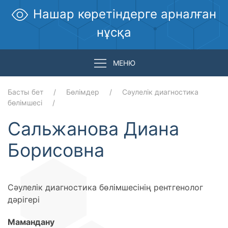
Нашар көретіндерге арналған
нұсқа
МЕНЮ
Басты бет
Бөлімдер
Сәулелік диагностика
бөлімшесі
Сальжанова Диана
Борисовна
Сәулелік диагностика бөлімшесінің рентгенолог
дәрігері
Мамандану