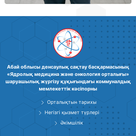
Абай облысы денсаулық сақтау басқармасының
«Ядролық медицина және онкология орталығы»
шаруашылық жүргізу құқығындағы коммуналдық
мемлекеттік кәсіпорны
Орталықтын тарихы
Негізгі қызмет түрлері
Әкімшілік