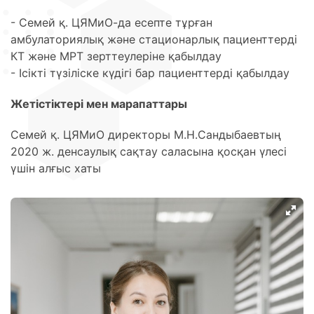
- Семей қ. ЦЯМиО-да есепте тұрған
амбулаториялық және стационарлық пациенттерді
КТ және МРТ зерттеулеріне қабылдау
- Ісікті түзіліске күдігі бар пациенттерді қабылдау
Жетістіктері мен марапаттары
Семей қ. ЦЯМиО директоры М.Н.Сандыбаевтың
2020 ж. денсаулық сақтау саласына қосқан үлесі
үшін алғыс хаты