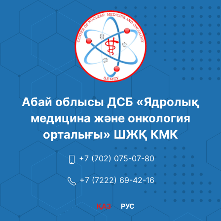
Абай облысы ДСБ «Ядролық
медицина және онкология
орталығы» ШЖҚ КМК
+7 (702) 075-07-80
+7 (7222) 69-42-16
ҚАЗ
РУС