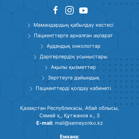
Мамандардың қабылдау кестесі
Пациенттерге арналған ақпарат
Аудандық онкологтар
Дәрігерлердің үсыныстары
Ақылы қызметтер
Зерттеуге дайындық
Пациенттерді қолдау кабинеті
Қазақстан Республикасы, Абай облысы,
Семей қ., Құтжанов к., 3
E-mail:
mail@semeyonko.kz
Емхана: