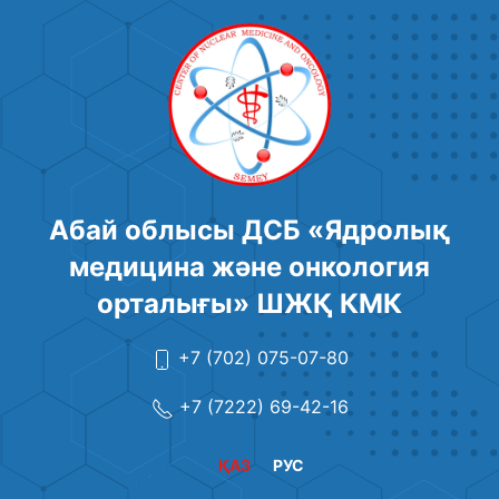
Абай облысы ДСБ «Ядролық
медицина және онкология
орталығы» ШЖҚ КМК
+7 (702) 075-07-80
+7 (7222) 69-42-16
ҚАЗ
РУС