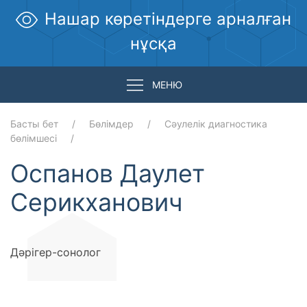
Нашар көретіндерге арналған
нұсқа
МЕНЮ
Басты бет
Бөлімдер
Сәулелік диагностика
бөлімшесі
Оспанов Даулет
Серикханович
Дәрігер-сонолог