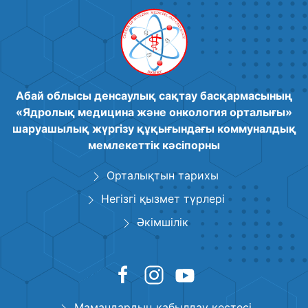
Абай облысы денсаулық сақтау басқармасының
«Ядролық медицина және онкология орталығы»
шаруашылық жүргізу құқығындағы коммуналдық
мемлекеттік кәсіпорны
Орталықтын тарихы
Негізгі қызмет түрлері
Әкімшілік
Мамандардың қабылдау кестесі