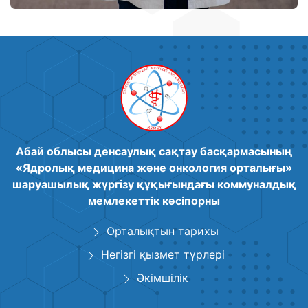
Абай облысы денсаулық сақтау басқармасының
«Ядролық медицина және онкология орталығы»
шаруашылық жүргізу құқығындағы коммуналдық
мемлекеттік кәсіпорны
Орталықтын тарихы
Негізгі қызмет түрлері
Әкімшілік