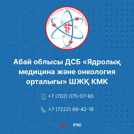
Абай облысы ДСБ «Ядролық
медицина және онкология
орталығы» ШЖҚ КМК
+7 (702) 075-07-80
+7 (7222) 69-42-16
ҚАЗ
РУС