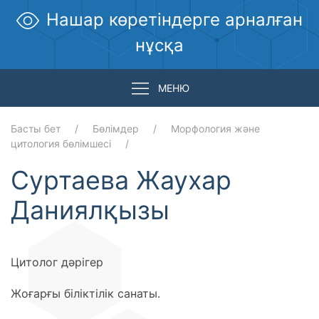
Нашар көретіндерге арналған
нұсқа
МЕНЮ
Басты бет
Бөлімдер
Морфология және
цитология бөлімшесі
Суртаева Жаухар
Даниялқызы
Цитолог дәрігер
Жоғарғы біліктілік санаты.