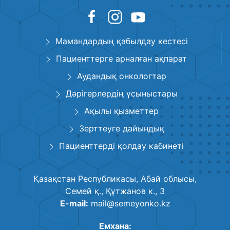
Мамандардың қабылдау кестесі
Пациенттерге арналған ақпарат
Аудандық онкологтар
Дәрігерлердің үсыныстары
Ақылы қызметтер
Зерттеуге дайындық
Пациенттерді қолдау кабинеті
Қазақстан Республикасы, Абай облысы,
Семей қ., Құтжанов к., 3
E-mail:
mail@semeyonko.kz
Емхана: