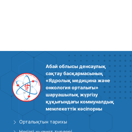
Абай облысы денсаулық
сақтау басқармасының
«Ядролық медицина және
онкология орталығы»
шаруашылық жүргізу
құқығындағы коммуналдық
мемлекеттік кәсіпорны
Орталықтын тарихы
Негізгі қызмет түрлері