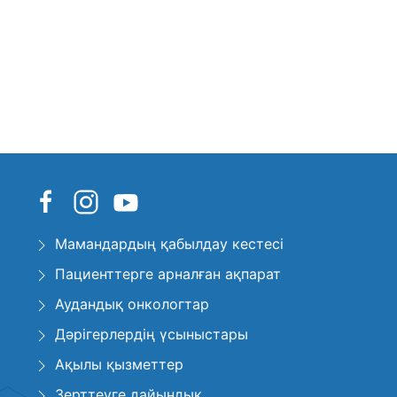
Мамандардың қабылдау кестесі
Пациенттерге арналған ақпарат
Аудандық онкологтар
Дәрігерлердің үсыныстары
Ақылы қызметтер
Зерттеуге дайындық