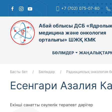
+7 (702) 075-07-80
Абай облысы ДСБ «Ядролы
медицина және онкология
орталығы» ШЖҚ КМК
БӨЛІМДЕР
ЖАҢАЛЫҚТАР
Басты бет
Бөлімдер
Радиациялық онкология бө
Есенгари Азалия К
Екінші санатты сәулелік терапевт дәрігер