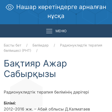
Нашар көретіндерге арналған
нұсқа
МЕНЮ
Басты бет
Бөлімдер
Радионуклидтік терапия
бөлімшесі (РНТ)
Бақтияр Ажар
Сабырқызы
Радионуклидтік терапия бөлімінің дәрігері
Білімі:
2012–2016 жж. – Абай облысы Д.Калматаев