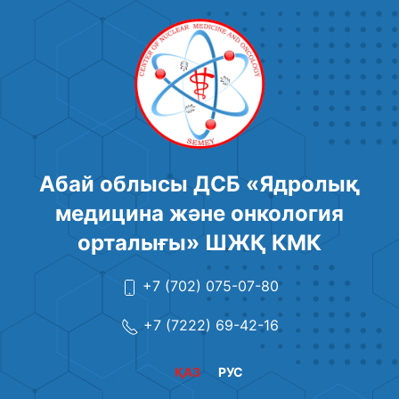
Абай облысы ДСБ «Ядролық
медицина және онкология
орталығы» ШЖҚ КМК
+7 (702) 075-07-80
+7 (7222) 69-42-16
ҚАЗ
РУС