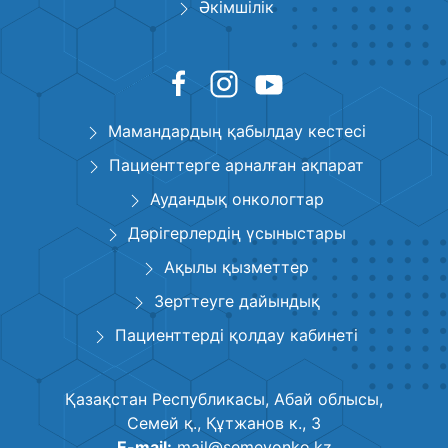
Әкімшілік
Мамандардың қабылдау кестесі
Пациенттерге арналған ақпарат
Аудандық онкологтар
Дәрігерлердің үсыныстары
Ақылы қызметтер
Зерттеуге дайындық
Пациенттерді қолдау кабинеті
Қазақстан Республикасы, Абай облысы,
Семей қ., Құтжанов к., 3
E-mail:
mail@semeyonko.kz