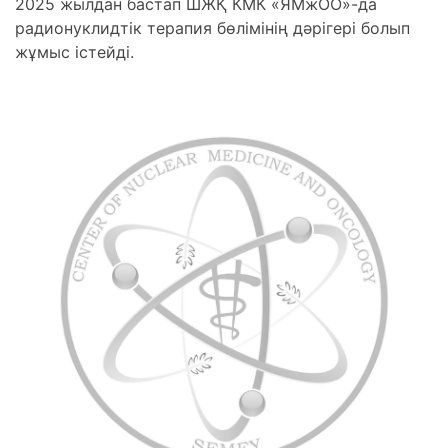
2025 жылдан бастап ШЖҚ КМК «ЯМжОО»-да
радионуклидтік терапия бөлімінің дәрігері болып
жұмыс істейді.