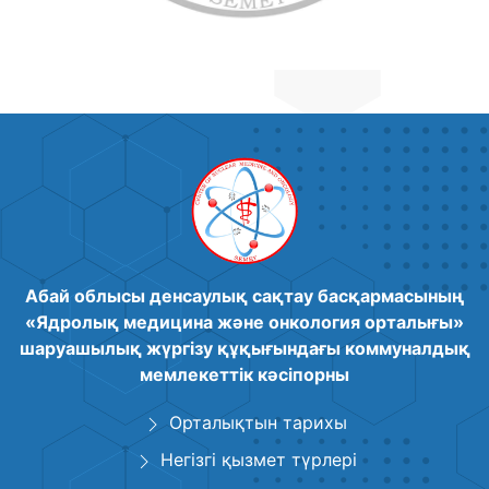
Абай облысы денсаулық сақтау басқармасының
«Ядролық медицина және онкология орталығы»
шаруашылық жүргізу құқығындағы коммуналдық
мемлекеттік кәсіпорны
Орталықтын тарихы
Негізгі қызмет түрлері