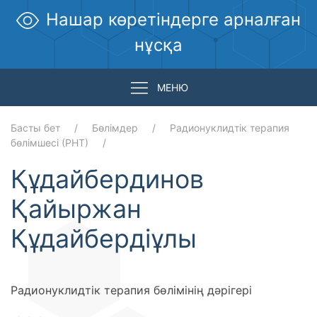
Нашар көретіндерге арналған
нұсқа
МЕНЮ
Басты бет
Бөлімдер
Радионуклидтік терапия
бөлімшесі (РНТ)
Құдайбердинов
Қайыржан
Құдайбердіұлы
Радионуклидтік терапия бөлімінің дәрігері