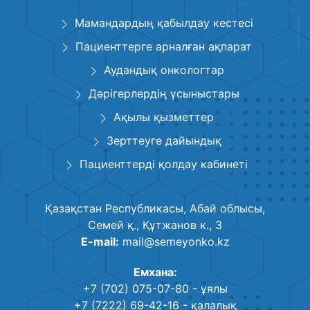
Мамандардың қабылдау кестесі
Пациенттерге арналған ақпарат
Аудандық онкологтар
Дәрігерлердің үсыныстары
Ақылы қызметтер
Зерттеуге дайындық
Пациенттерді қолдау кабинеті
Қазақстан Республикасы, Абай облысы,
Семей қ., Құтжанов к., 3
E-mail:
mail@semeyonko.kz
Емхана:
+7 (702) 075-07-80
- ұялы
+7 (7222) 69-42-16
- қалалық