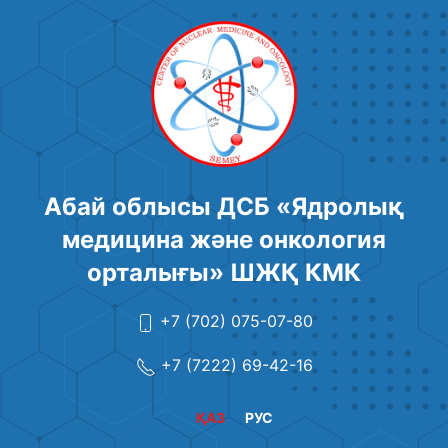
Абай облысы ДСБ «Ядролық
медицина және онкология
орталығы» ШЖҚ КМК
+7 (702) 075-07-80
+7 (7222) 69-42-16
ҚАЗ
РУС