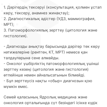
1. Дәрігердің тексеруі (консультация, қолмен ұстап
көру, тексеру, анамнез жинақтау);
2. Диагностикалық әдістер (УДЗ, маммография,
МРТ);
3. Патоморфологиялық зерттеу (цитология және
гистология).
- Диагнозды анықтау барысында дәрігер тек көру
нәтижелеріне (рентген, КТ, МРТ) немесе қан
талдауларына сене алмайды.
- Онколог үшбірліктің патоморфологиялық үшінші
зерттеу кезеңі (цитология және гистология)
өтпейінше немен айналысатынын білмейді.
- Бұл зерттеусіз нақты «обыр» диагнозын қою
мүмкін емес.
Семей қаласының Ядролық медицина және
онкология орталығында сүт безіндегі ісікке күдік