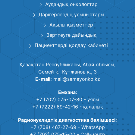
Аудандық онкологтар
Дәрігерлердің үсыныстары
Ақылы қызметтер
Зерттеуге дайындық
Пациенттерді қолдау кабинеті
Қазақстан Республикасы, Абай облысы,
Семей қ., Құтжанов к., 3
E-mail:
mail@semeyonko.kz
Емхана:
+7 (702) 075-07-80
- ұялы
+7 (7222) 69-42-16
- қалалық
Радионуклидтік диагностика бөлімшесі:
+7 (708) 467-27-69
- WhatsApp
+7 (702) 075-15-00
- Call-центр