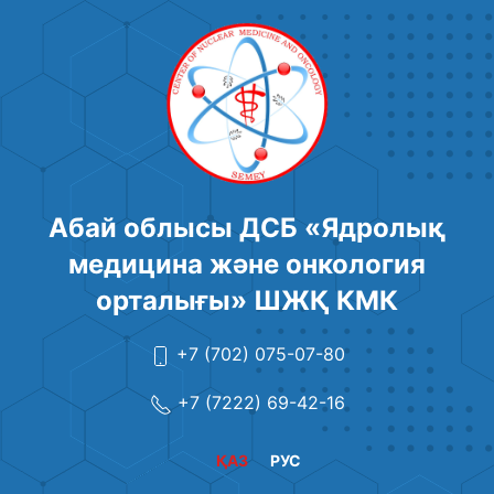
Абай облысы ДСБ «Ядролық
медицина және онкология
орталығы» ШЖҚ КМК
+7 (702) 075-07-80
+7 (7222) 69-42-16
ҚАЗ
РУС