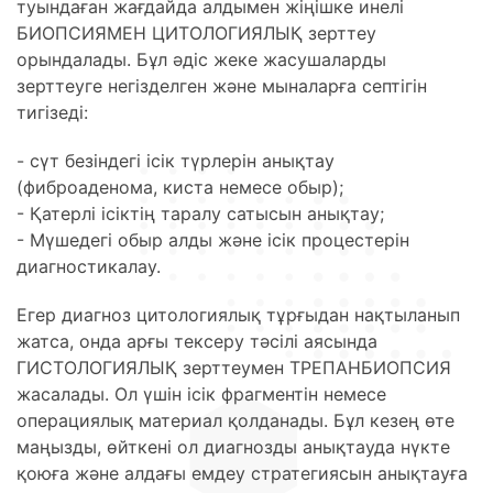
туындаған жағдайда алдымен жіңішке инелі
БИОПСИЯМЕН ЦИТОЛОГИЯЛЫҚ зерттеу
орындалады. Бұл әдіс жеке жасушаларды
зерттеуге негізделген және мыналарға септігін
тигізеді:
- сүт безіндегі ісік түрлерін анықтау
(фиброаденома, киста немесе обыр);
- Қатерлі ісіктің таралу сатысын анықтау;
- Мүшедегі обыр алды және ісік процестерін
диагностикалау.
Егер диагноз цитологиялық тұрғыдан нақтыланып
жатса, онда арғы тексеру тәсілі аясында
ГИСТОЛОГИЯЛЫҚ зерттеумен ТРЕПАНБИОПСИЯ
жасалады. Ол үшін ісік фрагментін немесе
операциялық материал қолданады. Бұл кезең өте
маңызды, өйткені ол диагнозды анықтауда нүкте
қоюға және алдағы емдеу стратегиясын анықтауға