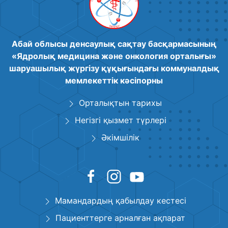
Абай облысы денсаулық сақтау басқармасының
«Ядролық медицина және онкология орталығы»
шаруашылық жүргізу құқығындағы коммуналдық
мемлекеттік кәсіпорны
Орталықтын тарихы
Негізгі қызмет түрлері
Әкімшілік
Мамандардың қабылдау кестесі
Пациенттерге арналған ақпарат