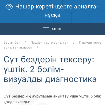
Нашар көретіндерге арналған
нұсқа
МЕНЮ
Басты бет
Пациенттерге арналған
Пациенттерге
арналған ақпарат
Сүт бездерін тексеру:
үштік. 2 бөлім-
визуалды диагностика
Сүт бездерінің ауруларын анықтау үшін үштік бірлік
қолданылады: