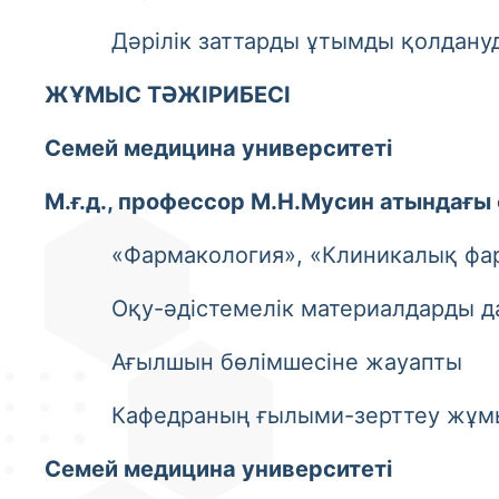
Дәрілік заттарды ұтымды қолдануд
ЖҰМЫС ТӘЖІРИБЕСІ
Семей медицина университеті
М.ғ.д.,
п
рофессор М.Н.Мусин атындағы 
«Фармакология», «Клиникалық фарма
Оқу-әдістемелік материалдарды да
Ағылшын бөлімшесіне жауапты
Кафедраның ғылыми-зерттеу жұмыс
Семей медицина университеті