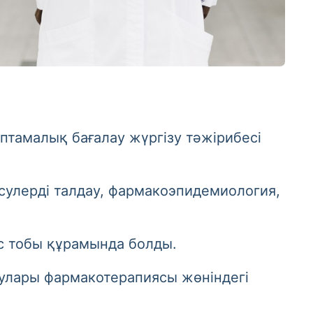
птамалық бағалау жүргізу тәжірибесі
лерді талдау, фармакоэпидемиология,
 тобы құрамында болды.
ары фармакотерапиясы жөніндегі