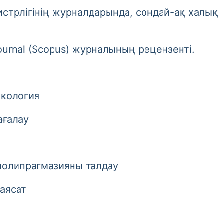
лігінің журналдарында, сондай-ақ халық
urnal (Scopus) журналының рецензенті.
кология
ғалау
олипрагмазияны талдау
аясат