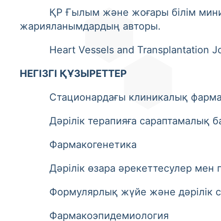
ҚР Ғылым және жоғары білім министр
жарияланымдардың авторы.
Heart Vessels and Transplantation Jo
НЕГІЗГІ ҚҰЗЫРЕТТЕР
Стационардағы клиникалық фарма
Дәрілік терапияға сараптамалық ба
Фармакогенетика
Дәрілік өзара әрекеттесулер мен п
Формулярлық жүйе және дәрілік с
Фармакоэпидемиология