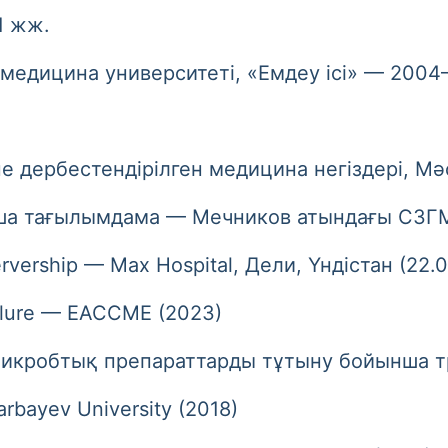
 жж.
ицина университеті, «Емдеу ісі» — 2004
бестендірілген медицина негіздері, Мәс
ағылымдама — Мечников атындағы СЗГМУ,
hip — Max Hospital, Дели, Үндістан (22.0
ilure — EACCME (2023)
робтық препараттарды тұтыну бойынша тр
yev University (2018)