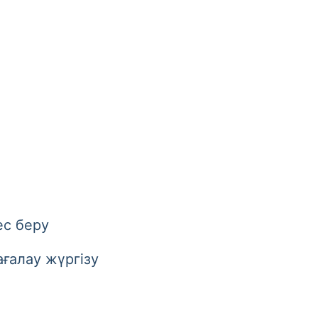
с беру
алау жүргізу