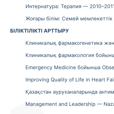
Интернатура: Терапия — 2010–2011
Жоғары білім: Семей мемлекеттік мед
БІЛІКТІЛІКТІ АРТТЫРУ
Клиникалық фармакогенетика және дер
Клиникалық фармакология бойынша т
Emergency Medicine бойынша Observers
Improving Quality of Life in Heart Fa
Қазақстан ауруханаларында антимик
Management and Leadership — Nazarba