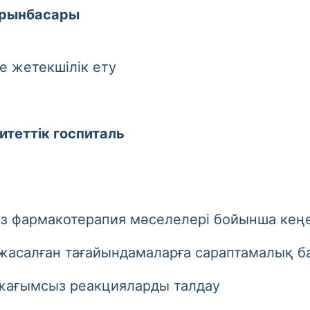
орынбасары
жетекшілік ету
итеттік госпиталь
фармакотерапия мәселелері бойынша кеңе
алған тағайындамаларға сараптамалық бағ
ағымсыз реакцияларды талдау