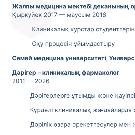
Жалпы медицина мектебі деканының 
Қыркүйек 2017 — маусым 2018
Клиникалық курстар студенттеріне 
Оқу процесін ұйымдастыру
Семей медицина университеті, Универс
Дәрігер – клиникалық фармаколог
2011 — 2026
Дәрігерлерге ұтымды және қауіпсіз 
Күрделі клиникалық жағдайларда жас
Дәрілік өзара әрекеттесулер мен ж