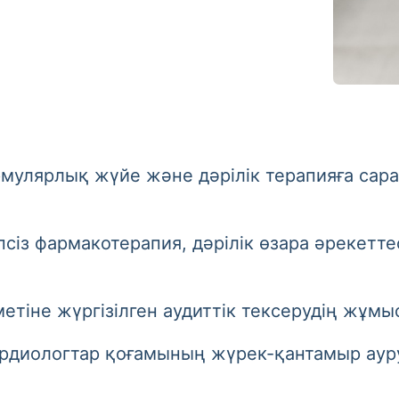
улярлық жүйе және дәрілік терапияға сара
армакотерапия, дәрілік өзара әрекеттесу
е жүргізілген аудиттік тексерудің жұмыс
ологтар қоғамының жүрек-қантамыр аурул