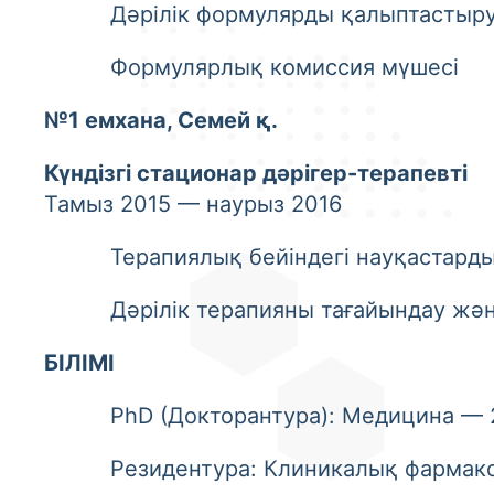
Дәрілік формулярды қалыптастыру 
Формулярлық комиссия мүшесі
№1 емхана, Семей қ.
Күндізгі стационар дәрігер-терапевті
Тамыз 2015 — наурыз 2016
Терапиялық бейіндегі науқастарды 
Дәрілік терапияны тағайындау жән
БІЛІМІ
PhD (Докторантура): Медицина — 
Резидентура: Клиникалық фармакол