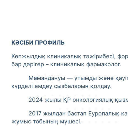
КӘСІБИ ПРОФИЛЬ
Көпжылдық клиникалық тәжірибесі, форм
бар дәрігер – клиникалық фармаколог.
Мамандануы — ұтымды және қауіпсіз ф
күрделі емдеу сызбаларын қолдау.
2024 жылы ҚР онкологиялық қызметін
2017 жылдан бастап Еуропалық карди
жұмыс тобының мүшесі.