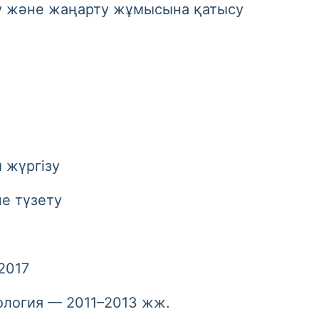
және жаңарту жұмысына қатысу
жүргізу
е түзету
2017
огия — 2011–2013 жж.