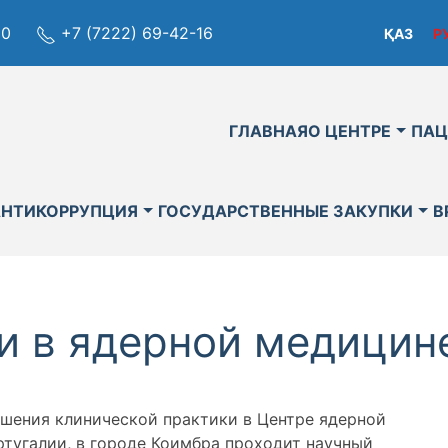
80
+7 (7222) 69-42-16
ҚАЗ
Р
ГЛАВНАЯ
О ЦЕНТРЕ
ПАЦ
АНТИКОРРУПЦИЯ
ГОСУДАРСТВЕННЫЕ ЗАКУПКИ
В
и в ядерной медицин
чшения клинической практики в Центре ядерной
ртугалии, в городе Коимбра проходит научный