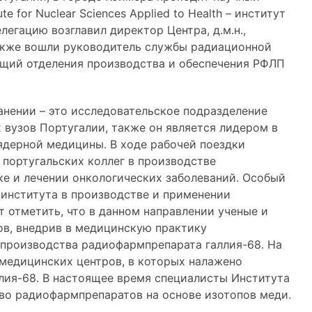
e for Nuclear Sciences Applied to Health – институт
егацию возглавил директор Центра, д.м.н.,
также вошли руководитель службы радиационной
ющий отделения производства и обеспечения РФЛП
анении – это исследовательское подразделение
 вузов Португалии, также он является лидером в
ядерной медицины. В ходе рабочей поездки
португальских коллег в производстве
е и лечении онкологических заболеваний. Особый
института в производстве и применении
т отметить, что в данном направлении ученые и
ов, внедрив в медицинскую практику
производства радиофармпрепарата галлия-68. На
 медицинских центров, в которых налажено
лия-68. В настоящее время специалисты Института
тво радиофармпрепаратов на основе изотопов меди.