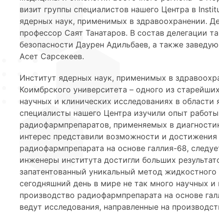
визит группы специалистов нашего Центра в Institut
ядерных наук, применимых в здравоохранении. Дел
профессор Саят Танатаров. В состав делегации 
безопасности Даурен Адильбаев, а также заведу
Асет Сарсекеев.
Институт ядерных наук, применимых в здравоохр
Коимбрского университета – одного из старейших
научных и клинических исследованиях в области 
специалисты нашего Центра изучили опыт работы 
радиофармпрепаратов, применяемых в диагностик
интерес представили возможности и достижения 
радиофармпрепарата на основе галлия-68, следуе
инженеры института достигли больших результат
запатентованный уникальный метод жидкостного 
сегодняшний день в мире не так много научных и
производство радиофармпрепарата на основе гал
ведут исследования, направленные на производс