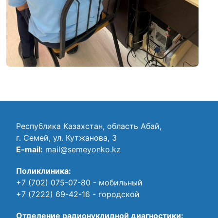
Республика Казахстан, область Абай,
г. Семей, ул. Кутжанова, 3
E-mail:
mail@semeyonko.kz
Поликлиника:
+7 (702) 075-07-80
- мобильный
+7 (7222) 69-42-16
- городской
Отделение радионуклидной диагностики: