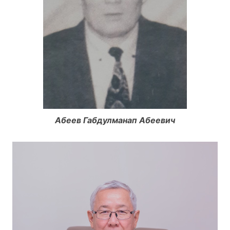
Абеев Габдулманап Абеевич