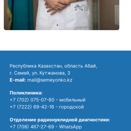
Республика Казахстан, область Абай,
г. Семей, ул. Кутжанова, 3
E-mail:
mail@semeyonko.kz
Поликлиника:
+7 (702) 075-07-80
- мобильный
+7 (7222) 69-42-16
- городской
Отделение радионуклидной диагностики:
+7 (708) 467-27-69
- WhatsApp