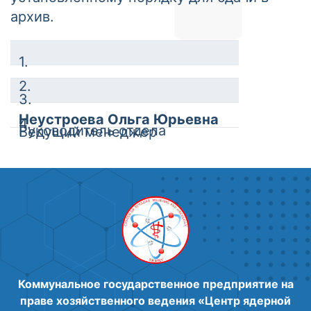
архив.
1.
2.
3.
Неустроева Ольга Юрьевна
4.
Руководитель отдела
Ведущий менеджер
государственных закупок
Кошпесова Камилла
Менеджер
Болатовна
Менеджер
Коммунальное государственное предприятие на
праве хозяйственного ведения «Центр ядерной