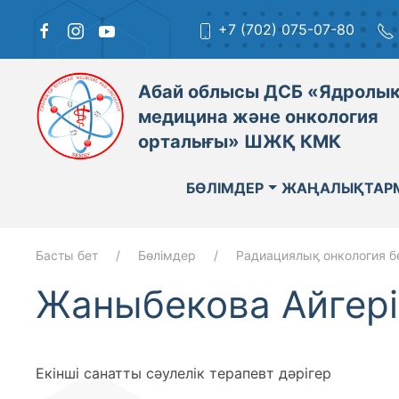
+7 (702) 075-07-80
Абай облысы ДСБ «Ядролы
медицина және онкология
орталығы» ШЖҚ КМК
БӨЛІМДЕР
ЖАҢАЛЫҚТАР
Басты бет
Бөлімдер
Радиациялық онкология бө
Жаныбекова Айгер
Екінші санатты сәулелік терапевт дәрігер