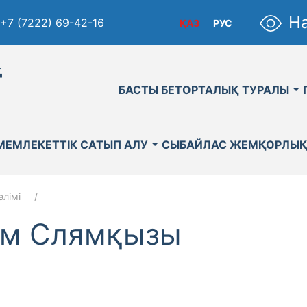
На
+7 (7222) 69-42-16
ҚАЗ
РУС
қ
БАСТЫ БЕТ
ОРТАЛЫҚ ТУРАЛЫ
МЕМЛЕКЕТТІК САТЫП АЛУ
СЫБАЙЛАС ЖЕМҚОРЛЫ
лімі
ім Слямқызы