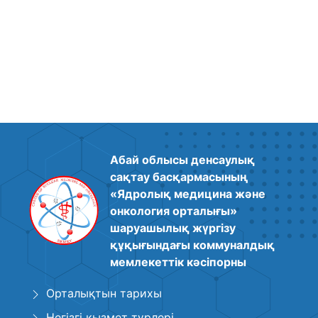
Абай облысы денсаулық
сақтау басқармасының
«Ядролық медицина және
онкология орталығы»
шаруашылық жүргізу
құқығындағы коммуналдық
мемлекеттік кәсіпорны
Орталықтын тарихы
Негізгі қызмет түрлері