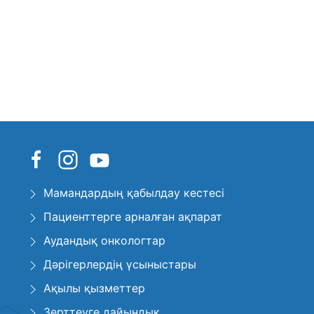
Мамандардың қабылдау кестесі
Пациенттерге арналған ақпарат
Аудандық онкологтар
Дәрігерлердің үсыныстары
Ақылы қызметтер
Зерттеуге дайындық