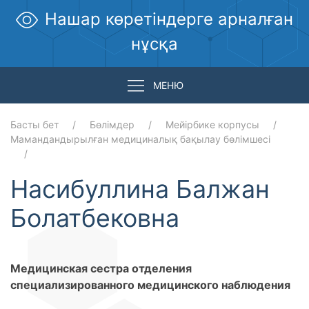
Нашар көретіндерге арналған
нұсқа
МЕНЮ
Басты бет
Бөлімдер
Мейірбике корпусы
Мамандандырылған медициналық бақылау бөлімшесі
Насибуллина Балжан
Болатбековна
Медицинская сестра отделения
специализированного медицинского наблюдения