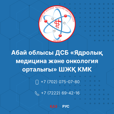
Абай облысы ДСБ «Ядролық
медицина және онкология
орталығы» ШЖҚ КМК
+7 (702) 075-07-80
+7 (7222) 69-42-16
ҚАЗ
РУС