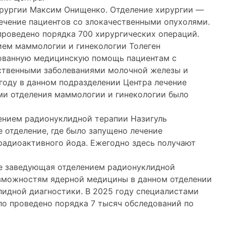
рургии Максим Онищенко. Отделение хирургии —
лечение пациентов со злокачественными опухолями.
проведено порядка 700 хирургических операций.
ием маммологии и гинекологии Толеген
рованную медицинскую помощь пациентам с
ственными заболеваниями молочной железы и
оду в данном подразделении Центра лечение
ами отделения маммологии и гинекологии было
ением радионуклидной терапии Назигуль
е отделение, где было запущено лечение
адиоактивного йода. Ежегодно здесь получают
же заведующая отделением радионуклидной
озможностям ядерной медицины в данном отделении
идной диагностики. В 2025 году специалистами
ло проведено порядка 7 тысяч обследований по