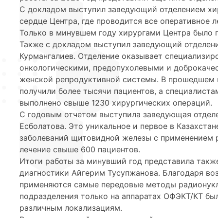
С докладом выступил заведующий отделением хи
сердце Центра, где проводится все оперативное 
Только в минувшем году хирургами Центра было 
Также с докладом выступил заведующий отделен
Курмангалиев. Отделение оказывает специализи
онкологическими, предопухолевыми и доброкаче
женской репродуктивной системы. В прошедшем г
получили более тысячи пациентов, а специалист
выполнено свыше 1230 хирургических операций.
С годовым отчетом выступила заведующая отдел
Есболатова. Это уникальное и первое в Казахстан
заболеваний щитовидной железы с применением р
лечение свыше 600 пациентов.
Итоги работы за минувший год представила так
диагностики Айгерим Тусупжанова. Благодаря в
применяются самые передовые методы радионукл
подразделения только на аппаратах ОФЭКТ/КТ бы
различным локализациям.