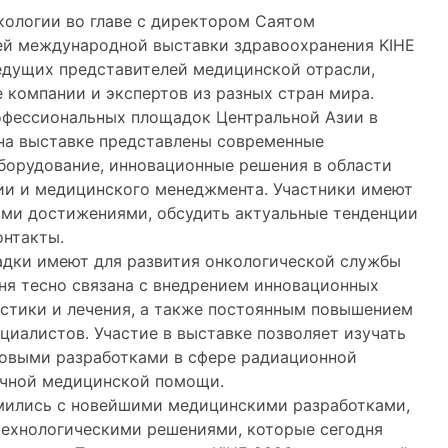
кологии во главе с директором Саятом
ей международной выставки здравоохранения KIHE
ведущих представителей медицинской отрасли,
 компании и экспертов из разных стран мира.
рофессиональных площадок Центральной Азии в
 на выставке представлены современные
борудование, инновационные решения в области
ции и медицинского менеджмента. Участники имеют
ми достижениями, обсудить актуальные тенденции
онтакты.
дки имеют для развития онкологической службы
ня тесно связана с внедрением инновационных
стики и лечения, а также постоянным повышением
иалистов. Участие в выставке позволяет изучать
новыми разработками в сфере радиационной
ичной медицинской помощи.
омились с новейшими медицинскими разработками,
ехнологическими решениями, которые сегодня