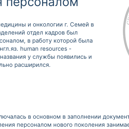
я персоналом
медицины и онкологии г. Семей в
зделений отдел кадров был
соналом, в работу которой была
гл.яз. human resources -
названия у службы появились и
льно расширился.
лючалась в основном в заполнении докумен
ления персоналом нового поколения занима