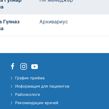
на
 Гүлназ
Архивариус
на
График приёма
Информация для пациентов
Районкологи
Рекомендации врачей