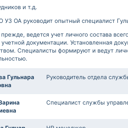
дников и т.д.
 УЗ ОА руководит опытный специалист Гул
 прежде, ведется учет личного состава всег
четной документации. Установленная доку
твом. Специалисты формируют и ведут личн
льностью.
ва Гульнара
Руководитель отдела служ
овна
Зарина
Специалист службы управл
иевна
а Гулнар
HR менеджер